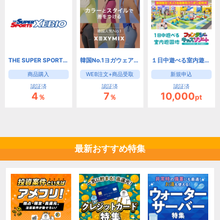
THE SUPER SPORTS XEBIO スーパースポーツゼビオ
韓国No.1ヨガウェアブランド【XEXYMIX】
１日中遊べる室内遊園地 ファンタジーキッズリゾート
商品購入
WEB注文+商品受取
新規申込
認証済
認証済
認証済
4
7
10,000
％
％
pt
最新おすすめ特集