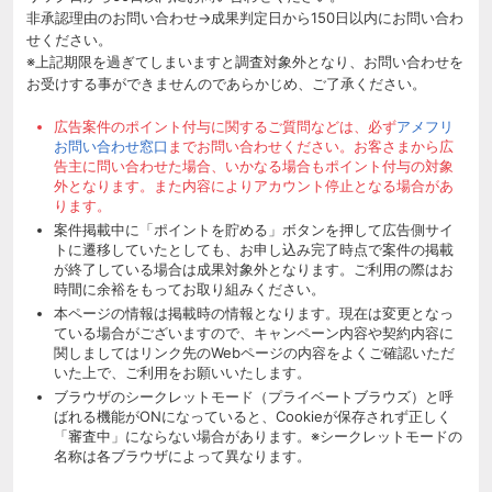
非承認理由のお問い合わせ→成果判定日から150日以内にお問い合わ
せください。
※上記期限を過ぎてしまいますと調査対象外となり、お問い合わせを
お受けする事ができませんのであらかじめ、ご了承ください。
広告案件のポイント付与に関するご質問などは、必ず
アメフリ
お問い合わせ窓口
までお問い合わせください。お客さまから広
告主に問い合わせた場合、いかなる場合もポイント付与の対象
外となります。また内容によりアカウント停止となる場合があ
ります。
案件掲載中に「ポイントを貯める」ボタンを押して広告側サイ
トに遷移していたとしても、お申し込み完了時点で案件の掲載
が終了している場合は成果対象外となります。ご利用の際はお
時間に余裕をもってお取り組みください。
本ページの情報は掲載時の情報となります。現在は変更となっ
ている場合がございますので、キャンペーン内容や契約内容に
関しましてはリンク先のWebページの内容をよくご確認いただ
いた上で、ご利用をお願いいたします。
ブラウザのシークレットモード（プライベートブラウズ）と呼
ばれる機能がONになっていると、Cookieが保存されず正しく
「審査中」にならない場合があります。※シークレットモードの
名称は各ブラウザによって異なります。