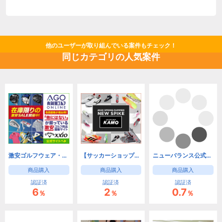
他のユーザーが取り組んでいる案件もチェック！
同じカテゴリの人気案件
激安ゴルフウェア・ゴルフクラブの有賀園ゴルフオンラインAGO
【サッカーショップ】KAMO
ニューバランス公式オンラインストア
商品購入
商品購入
商品購入
認証済
認証済
認証済
6
2
0.7
％
％
％