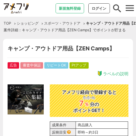
tog
新規無料登録
ログイン
nav
TOP
ショッピング
スポーツ・アウトドア
キャンプ・アウトドア用品【ZEN
案件詳細：キャンプ・アウトドア用品【ZEN Camps】でポイントが貯まる
キャンプ・アウトドア用品【ZEN Camps】
広告
審査中保証
リピートOK
Ptアップ
ラベルの説明
アメフリ経由で登録すると
5.5
％
7
％
分の
ポイントGET！
成果条件
商品購入
反映目安
即時～約3日