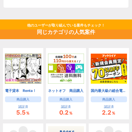
他のユーザーが取り組んでいる案件もチェック！
同じカテゴリの人気案件
電子貸本 Renta！
ネットオフ 商品購入
国内最大級の総合電子書籍ストア BookLive!（Tポイントが貯まる・使える！）
商品購入
商品購入
商品購入
認証済
認証済
認証済
5.5
0.2
2.2
％
％
％