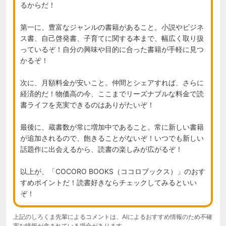
るからだ！

第一に、豊富なジャンルの書籍があること。小説やビジネ
ス書、自己啓発書、子育てに関する本まで、幅広く取り扱
っているぞ！自分の興味や目的に合った書籍が手軽に見つ
かるぞ！

次に、月額料金が安いこと。仲間とシェアすれば、さらに
経済的だ！物価高の今、ここまでリーズナブルな料金で読
書ライフを充実できるのはありがたいぞ！

最後に、蔵書数が常に増加中であること。常に新しい書籍
が追加されるので、飽きることがないぞ！いつでも新しい
話題作に出会えるから、読書の楽しみが広がるぞ！

以上が、「COCORO BOOKS（ココロブックス）」のおす
すめポイントだ！読書好きならチェックしてみるといい
ぞ！
上記のしろくま先輩によるコメントは、AIによるおすすめ情報のため不確
実な情報が含まれている場合があります。