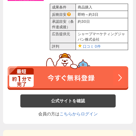
成果条件
商品購入
反映目安
即時～約3日
承認目安（条
約30日
件達成後）
広告提供元
シャープマーケティングジャ
パン株式会社
評判
口コミ
0件
公式サイトを確認
会員の方は
こちらからログイン