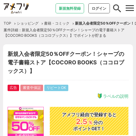
tog
新規無料登録
ログイン
nav
TOP
ショッピング
書籍・コミック
新規入会者限定50％OFFクーポン！
案件詳細：新規入会者限定50％OFFクーポン！シャープの電子書籍ストア
【COCORO BOOKS（ココロブックス）】でポイントが貯まる
新規入会者限定50％OFFクーポン！シャープの
電子書籍ストア【COCORO BOOKS（ココロブ
ックス）】
広告
審査中保証
リピートOK
ラベルの説明
アメフリ経由で登録すると
2.5
％
分の
ポイントGET！