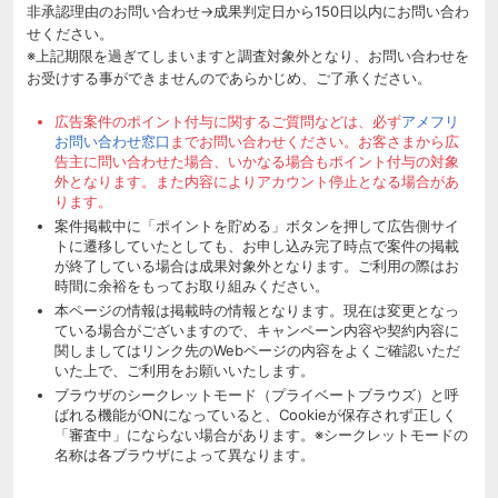
非承認理由のお問い合わせ→成果判定日から150日以内にお問い合わ
せください。
※上記期限を過ぎてしまいますと調査対象外となり、お問い合わせを
お受けする事ができませんのであらかじめ、ご了承ください。
広告案件のポイント付与に関するご質問などは、必ず
アメフリ
お問い合わせ窓口
までお問い合わせください。お客さまから広
告主に問い合わせた場合、いかなる場合もポイント付与の対象
外となります。また内容によりアカウント停止となる場合があ
ります。
案件掲載中に「ポイントを貯める」ボタンを押して広告側サイ
トに遷移していたとしても、お申し込み完了時点で案件の掲載
が終了している場合は成果対象外となります。ご利用の際はお
時間に余裕をもってお取り組みください。
本ページの情報は掲載時の情報となります。現在は変更となっ
ている場合がございますので、キャンペーン内容や契約内容に
関しましてはリンク先のWebページの内容をよくご確認いただ
いた上で、ご利用をお願いいたします。
ブラウザのシークレットモード（プライベートブラウズ）と呼
ばれる機能がONになっていると、Cookieが保存されず正しく
「審査中」にならない場合があります。※シークレットモードの
名称は各ブラウザによって異なります。