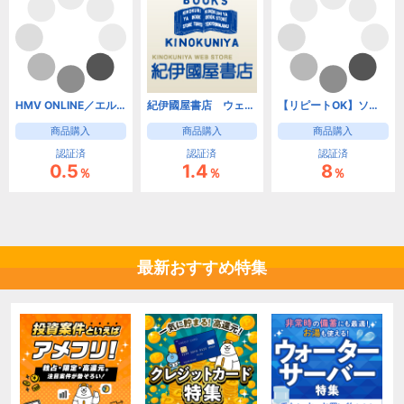
HMV ONLINE／エルパカBOOKS
紀伊國屋書店 ウェブストア
【リピートOK】ソニーの電子書籍 Reader Store
商品購入
商品購入
商品購入
認証済
認証済
認証済
0.5
1.4
8
％
％
％
最新おすすめ特集