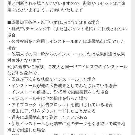
用と判断される場合がございますので、削除やリセットはご遠
慮くださいますよう、お願いいたします
■成果却下条件 - 以下いずれかに当てはまる場合
・挑戦中/チャレンジ中（またはポイント通帳）に反映されない
場合
・公共WiFiをご利用しインストールまたは成果地点に到達した
場合
・他端末での同一IPからのインストールまたは成果到達は成果
対象外となります
※別の端末やご家族、ご友人と同一IPアドレスでのインストール
なども対象外です
・回線が不安定な状態でインストールした場合
・インストールが他の広告成果としてみなされている場合
・インストール前後に、SNS等で動画視聴をした場合
・インストール中に他の操作を行った場合
・アドブロック（広告ブロック）を使用されている場合
・過去にアプリをダウンロードしたことがある
・過去に成果地点まで到達したことがある
・新規インストールした端末に別のデータを引き継いで成果地
点まで到達した場合