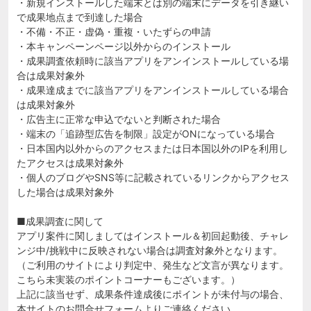
・新規インストールした端末とは別の端末にデータを引き継い
で成果地点まで到達した場合
・不備・不正・虚偽・重複・いたずらの申請
・本キャンペーンページ以外からのインストール
・成果調査依頼時に該当アプリをアンインストールしている場
合は成果対象外
・成果達成までに該当アプリをアンインストールしている場合
は成果対象外
・広告主に正常な申込でないと判断された場合
・端末の「追跡型広告を制限」設定がONになっている場合
・日本国内以外からのアクセスまたは日本国以外のIPを利用し
たアクセスは成果対象外
・個人のブログやSNS等に記載されているリンクからアクセス
した場合は成果対象外
■成果調査に関して
アプリ案件に関しましてはインストール＆初回起動後、チャレ
ンジ中/挑戦中に反映されない場合は調査対象外となります。
（ご利用のサイトにより判定中、発生など文言が異なります。
こちら未実装のポイントコーナーもございます。）
上記に該当せず、成果条件達成後にポイントが未付与の場合、
本サイトのお問合せフォームよりご連絡ください。