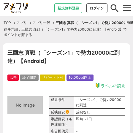
tog
新規無料登録
ログイン
nav
TOP
アプリ
アプリ一般
三國志 真戦（「シーズン1」で勢力20000に到達）
案件詳細：三國志 真戦（「シーズン1」で勢力20000に到達）【Android】で
ポイントが貯まる
三國志 真戦（「シーズン1」で勢力20000に到
達）【Android】
広告
終了間際
リピート不可
10,000pt以上
ラベルの説明
成果条件
「シーズン1」で勢力20000
No Image
に到達
反映目安
反映なし
承認目安（条
即時～1日
件達成後）
広告提供元
-