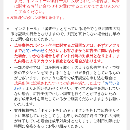
また、インストール案件一覧に反映されない場合は、成果
に関するお問い合わせもお受けすることができませんので
ご了承ください。
友達紹介のダウン報酬対象外です。
「インストール」「審査中」となっている場合でも成果調査の期
限は記載の日数となりますので、判定が変わらない場合はお早め
にご問い合わせください。
広告案件のポイント付与に関するご質問などは、必ずアメフリ
まで
お問い合わせ
ください。お客さまから広告主に問い合わせ
た場合、いかなる場合もポイント付与の対象外となります。ま
た内容によりアカウント停止となる場合があります。
一部の案件では「口座開設＋取引」のような広告主サイトで複
数のアクションを実行することを「成果条件」としているもの
がございます。そのような案件で成果調査を申し込む場合は、
成果条件に記載されたすべての条件を満たした上で
「
お問い合
わせ
」よりお問い合わせください。すべての条件を満たしてい
ない場合、広告主側で正しい調査を行うことができないため、
必ず成果条件を満たしているかご確認くださいますようお願い
いたします。
案件掲載中に「ポイントを貯める」ボタンを押して広告側サイ
トに遷移していたとしても、お申し込み完了時点で案件の掲載
が終了している場合は成果対象外となります。ご利用の際はお
時間に余裕をもってお取り組みください。