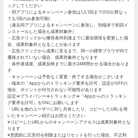
ックしてください
・同アプリによるキャンペーン参加は1人1回まで(OSが異なっ
ても1回のみ参加可能)
（過去同アプリによるキャンペーンに参加し、別端末で初回イ
ンストールした場合も成果対象外）
・広告クリックから獲得条件到達までに通信環境を変更した場
合、成果対象外となることがあります
・広告クリックから成果に至るまで、同一の標準ブラウザ内で
遷移されていない場合、成果対象外となります
・条件達成後、成果反映までに最大24時間かかる場合がありま
す
・キャンペーンは予告なく変更・終了する場合がございます
・端末の「Appからのトラッキング要求を許可」設定がOFFの
場合、ポイントが付与されない可能性があります
設定⇒プライバシー⇒トラッキング⇒『Appからのトラッキン
グ要求を許可』をONにお願いします
・URLを他のユーザーに対し共有したり、コピーしたURLを用
いたキャンペーン紹介はお控えください
※コピーしたURLからのキャンペーンアクセスは成果対象外とな
ります
※意図的に広告IDを削除またはリセットを行った場合、不正利