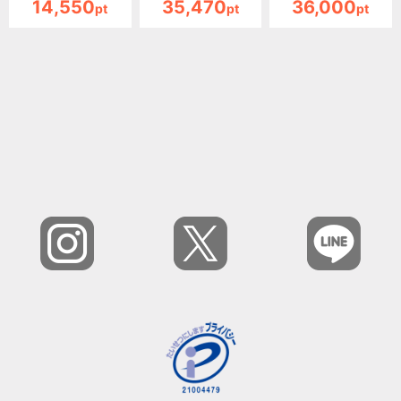
14,550
35,470
36,000
pt
pt
pt