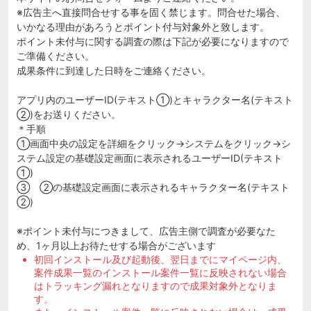
※広告主へ直接問合せする事を固く禁じます。問合せた場合、
いかなる理由があろうとポイント付与対象外と致します。
ポイント未付与に関する調査の際は下記が必要になりますので
ご準備ください。
成果条件に到達した日時をご連絡ください。
アプリ内のユーザーID(テキスト①)とキャラクター名(テキスト
②)をお送りください。
＊手順
①画面中央の設定を詳細をクリック→システムをクリック→シ
ステム設定の基礎設定画面に表示されるユーザーID(テキスト
①)
③ ②の基礎設定画面に表示されるキャラクター名(テキスト
②)
※ポイント未付与につきまして、広告主側で調査が必要なた
め、1ヶ月以上お待たせする場合がございます
初回インストール及び起動後、翌日までにマイページ内、
案件成果一覧のインストール案件一覧に反映されない場合
はトラッキング漏れとなりますので成果対象外となりま
す。