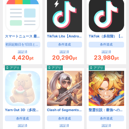
スマートニュース 最新ニュースや天気・天気予報、クーポンも（初回起動日を1日目として8日目の起動）【Android】
TikTok Lite【Android】
TikTok（多段階）【Android】
初回起動日を1日目として8日目の起動
条件達成
条件達成
認証済
認証済
認証済
4,420
20,290
23,980
pt
pt
pt
アプリ
アプリ
アプリ
Yarn Out 3D（多段階）【Android】
Clash of Segments【Android】
聖霊伝説：最強への道【Android】
条件達成
条件達成
条件達成
認証済
認証済
認証済