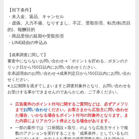
【却下条件】
・未入金、返品、キャンセル
・虚偽、入力不備、なりすまし、不正、受取拒否、転売(転売目
的)、報酬目的
・商品受領の延期や受取拒否
・LINE経由の申込み
【成果調査に関して】
審査中にならないお問い合わせ→「ポイントを貯める」ボタンのク
リック日から150日以内にお問い合わせください。
非承認理由のお問い合わせ→成果判定日から150日以内にお問い合わ
せください。
※上記期限を過ぎてしまいますと調査対象外となり、お問い合わせを
お受けする事ができませんのであらかじめ、ご了承ください。
広告案件のポイント付与に関するご質問などは、必ずアメフリ
まで
お問い合わせ
ください。お客さまから広告主に問い合わせ
た場合、いかなる場合もポイント付与の対象外となります。ま
た内容によりアカウント停止となる場合があります。
一部の案件では「口座開設＋取引」のような広告主サイトで複
数のアクションを実行することを「成果条件」としているもの
がございます。そのような案件で成果調査を申し込む場合は、