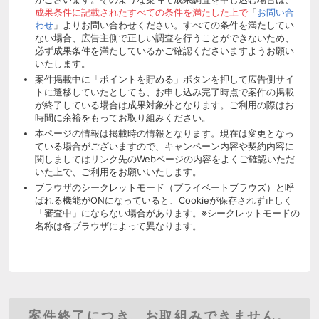
成果条件に記載されたすべての条件を満たした上で
「
お問い合
わせ
」よりお問い合わせください。すべての条件を満たしてい
ない場合、広告主側で正しい調査を行うことができないため、
必ず成果条件を満たしているかご確認くださいますようお願い
いたします。
案件掲載中に「ポイントを貯める」ボタンを押して広告側サイ
トに遷移していたとしても、お申し込み完了時点で案件の掲載
が終了している場合は成果対象外となります。ご利用の際はお
時間に余裕をもってお取り組みください。
本ページの情報は掲載時の情報となります。現在は変更となっ
ている場合がございますので、キャンペーン内容や契約内容に
関しましてはリンク先のWebページの内容をよくご確認いただ
いた上で、ご利用をお願いいたします。
ブラウザのシークレットモード（プライベートブラウズ）と呼
ばれる機能がONになっていると、Cookieが保存されず正しく
「審査中」にならない場合があります。※シークレットモードの
名称は各ブラウザによって異なります。
案件終了につき、お取組みできません。