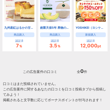
九州産紅はるかの甘い幸せをお届け 紅はるか焼き芋専門店 紅茶房
創業天保5年 果物の老舗『千疋屋総本店』公式ストア【果物や洋菓子のギフトセット】
YOSHIKEI（ヨシケイ）8つの選べるミールキットお試し5days
商品購入
商品購入
新規購入
認証済
認証済
認証済
7
3.5
12,000
％
％
pt
0
この広告案件の口コミ
全
件
口コミはまだ投稿されていません。
この広告案件に関するあなたの口コミを口コミ投稿タブから投稿し
てみよう！
掲載されると文字数に応じてボーナスポイントが付与されます！