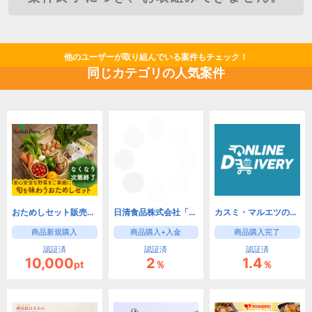
他のユーザーが取り組んでいる案件もチェック！
同じカテゴリの人気案件
おためしセット販売【らでぃっしゅぼーや】
日清食品株式会社「日清食品グループ オンラインストア」
カスミ・マルエツのネットスーパー オンラインデリバリー
商品新規購入
商品購入+入金
商品購入完了
認証済
認証済
認証済
10,000
2
1.4
pt
％
％