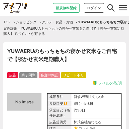
tog
新規無料登録
ログイン
nav
TOP
ショッピング
グルメ・食品・お酒
YUWAERUのもっちもちの寝
案件詳細：YUWAERUのもっちもちの寝かせ玄米をご自宅で【寝かせ玄米定期
購入】でポイントが貯まる
YUWAERUのもっちもちの寝かせ玄米をご自宅
で【寝かせ玄米定期購入】
広告
終了間際
審査中保証
リピート不可
ラベルの説明
成果条件
新規WEB注文+入金
No Image
反映目安
即時～約3日
承認目安（条
約30日
件達成後）
広告提供元
株式会社結わえる
評判
口コミ
0件