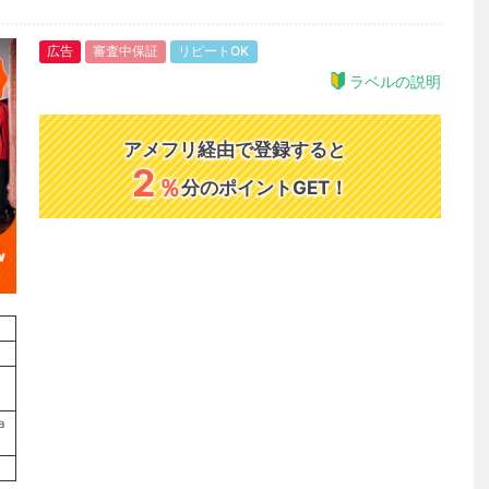
広告
審査中保証
リピートOK
ラベルの説明
アメフリ経由で登録すると
2
％
分のポイントGET！
ａ