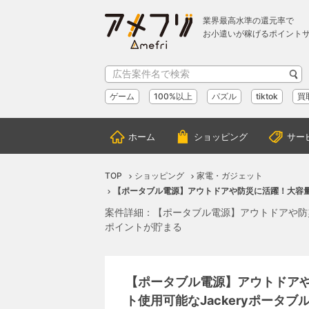
業界最高水準の還元率で
お小遣いが稼げるポイント
ゲーム
100%以上
パズル
tiktok
買
ホーム
ショッピング
サー
TOP
ショッピング
家電・ガジェット
【ポータブル電源】アウトドアや防災に活躍！大容量で
案件詳細：【ポータブル電源】アウトドアや防災
ポイントが貯まる
【ポータブル電源】アウトドア
ト使用可能なJackeryポータブ