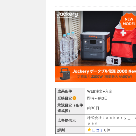
成果条件
WEB注文+入金
反映目安
即時～約3日
承認目安（条件
約30日
達成後）
株式会社Ｊａｃｋｅｒｙ＿Ｊ
広告提供元
ｐａｎ
評判
口コミ
0件