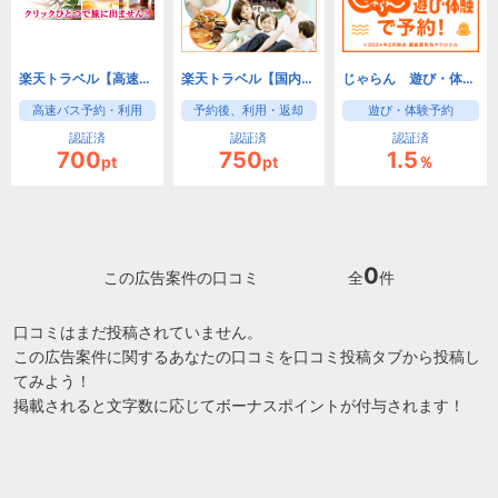
楽天トラベル【高速バス】
楽天トラベル【国内レンタカー】
じゃらん 遊び・体験予約
高速バス予約・利用
予約後、利用・返却
遊び・体験予約
認証済
認証済
認証済
700
750
1.5
pt
pt
％
0
この広告案件の口コミ
全
件
口コミはまだ投稿されていません。
この広告案件に関するあなたの口コミを口コミ投稿タブから投稿し
てみよう！
掲載されると文字数に応じてボーナスポイントが付与されます！