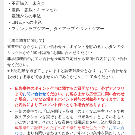
・不正購入、未入金
・虚偽・悪戯・キャンセル
・電話からの申込
・LINEからの申込
・ファンクラブツアー、タイアップイベントツアー
【成果調査に関して】
審査中にならないお問い合わせ→「ポイントを貯める」ボタンのク
リック日から150日以内にお問い合わせください。
非承認理由のお問い合わせ→成果判定日から150日以内にお問い合わ
せください。
※上記期限を過ぎてしまいますと調査対象外となり、お問い合わせを
お受けする事ができませんのであらかじめ、ご了承ください。
広告案件のポイント付与に関するご質問などは、必ずアメフリ
まで
お問い合わせ
ください。お客さまから広告主に問い合わせ
た場合、いかなる場合もポイント付与の対象外となります。ま
た内容によりアカウント停止となる場合があります。
一部の案件では「口座開設＋取引」のような広告主サイトで複
数のアクションを実行することを「成果条件」としているもの
がございます。そのような案件で成果調査を申し込む場合は、
成果条件に記載されたすべての条件を満たした上で
「
お問い合
わせ
」よりお問い合わせください。すべての条件を満たしてい