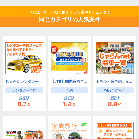
他のユーザーが取り組んでいる案件もチェック！
同じカテゴリの人気案件
じゃらんレンタカー
【JTB】国内宿泊予約(旅館・ホテル)と国内ツアー予約
ホテル・宿予約サイトなら【じゃらんnet】
レンタカー予約
予約
WEB予約完了
認証済
認証済
認証済
0.7
1.4
0.8
％
％
％