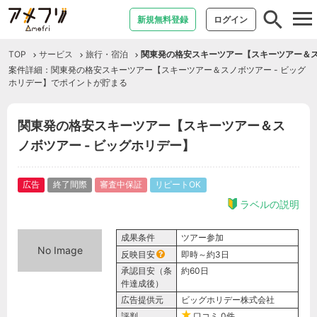
tog
新規無料登録
ログイン
nav
TOP
サービス
旅行・宿泊
関東発の格安スキーツアー【スキーツアー＆ス
案件詳細：関東発の格安スキーツアー【スキーツアー＆スノボツアー - ビッグ
ホリデー】でポイントが貯まる
関東発の格安スキーツアー【スキーツアー＆ス
ノボツアー - ビッグホリデー】
広告
終了間際
審査中保証
リピートOK
ラベルの説明
成果条件
ツアー参加
No Image
反映目安
即時～約3日
承認目安（条
約60日
件達成後）
広告提供元
ビッグホリデー株式会社
評判
口コミ
0件