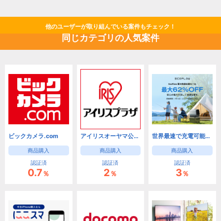
他のユーザーが取り組んでいる案件もチェック！
同じカテゴリの人気案件
ビックカメラ.com
アイリスオーヤマ公式通販サイト【アイリスプラザ】
世界最速で充電可能なポータブル電源 【EcoFlow（エコフロー）】 公式通販サイト
商品購入
商品購入
商品購入
認証済
認証済
認証済
0.7
2
3
％
％
％