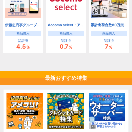
伊藤忠商事グループの中古スマホ（iPhone / Android）ECサイト「にこスマ」
docomo select・アクセサリー（ドコモオンラインショップ）
累計出荷台数80万突破。テレビスタンドならWALL【EQUALS】
商品購入
商品購入
商品購入
認証済
認証済
認証済
4.5
0.7
7
％
％
％
最新おすすめ特集