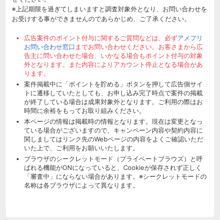
※上記期限を過ぎてしまいますと調査対象外となり、お問い合わせを
お受けする事ができませんのであらかじめ、ご了承ください。
広告案件のポイント付与に関するご質問などは、必ず
アメフリ
お問い合わせ窓口
までお問い合わせください。お客さまから広
告主に問い合わせた場合、いかなる場合もポイント付与の対象
外となります。また内容によりアカウント停止となる場合があ
ります。
案件掲載中に「ポイントを貯める」ボタンを押して広告側サイ
トに遷移していたとしても、お申し込み完了時点で案件の掲載
が終了している場合は成果対象外となります。ご利用の際はお
時間に余裕をもってお取り組みください。
本ページの情報は掲載時の情報となります。現在は変更となっ
ている場合がございますので、キャンペーン内容や契約内容に
関しましてはリンク先のWebページの内容をよくご確認いただ
いた上で、ご利用をお願いいたします。
ブラウザのシークレットモード（プライベートブラウズ）と呼
ばれる機能がONになっていると、Cookieが保存されず正しく
「審査中」にならない場合があります。※シークレットモードの
名称は各ブラウザによって異なります。