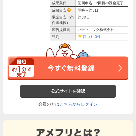
成果条件
初回申込＋2回目の課金完了
反映目安
即時～約3日
承認目安（条
約30日
件達成後）
広告提供元
パナソニック株式会社
評判
口コミ
0件
公式サイトを確認
会員の方は
こちらからログイン