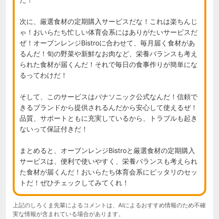
次に、厳選食材の定期購入サービスだな！これは楽ちんじ
ゃ！おいらたち忙しい体育会系にはありがたいサービスだ
ぜ！オーブンレンジBistroに合わせて、毎月届く食材があ
るんだ！旬の野菜や新鮮なお肉など、栄養バランスも考え
られた食材が届くんだ！それで毎日の食事作りが簡単にな
るってわけだ！

そして、このサービスはパナソニック公式なんだ！信頼で
きるブランドから提供されるんだから安心して使えるぜ！
品質、サポートともに充実しているから、トラブルも起き
ないって保証付きだ！

まとめると、オーブンレンジBistroと厳選食材の定期購入
サービスは、便利で使いやすく、栄養バランスも考えられ
た食材が届くんだ！おいらたち体育会系にピッタリのセッ
トだ！ぜひチェックしてみてくれ！
上記のしろくま先輩によるコメントは、AIによるおすすめ情報のため不確
実な情報が含まれている場合があります。