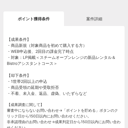
ポイント獲得条件
案件詳細
【成果条件】
・商品新規（対象商品を初めて購入する方）
・WEB申込後、2回目の課金完了時点
・対象：LP掲載＜スチームオーブンレンジの新品レンタル＆
Bistroアシスタントコース＞
【却下条件】
・1世帯2回以上の申込
・商品受領の延期や受取拒否
・不着、未入金、返品、虚偽、いたずらなど
【成果調査に関して】
審査中にならないお問い合わせ→「ポイントを貯める」ボタンのク
リック日から150日以内にお問い合わせください。
非承認理由のお問い合わせ→成果判定日から150日以内にお問い合わ
せください。