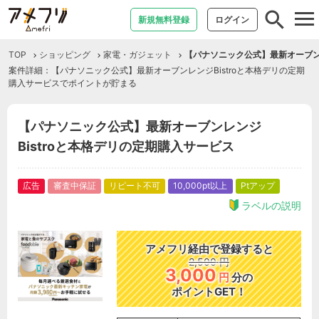
tog
新規無料登録
ログイン
nav
TOP
ショッピング
家電・ガジェット
【パナソニック公式】最新オーブンレ
案件詳細：【パナソニック公式】最新オーブンレンジBistroと本格デリの定期
購入サービスでポイントが貯まる
【パナソニック公式】最新オーブンレンジ
Bistroと本格デリの定期購入サービス
広告
審査中保証
リピート不可
10,000pt以上
Ptアップ
ラベルの説明
アメフリ経由で登録すると
2,500
円
3,000
円
分の
ポイントGET！