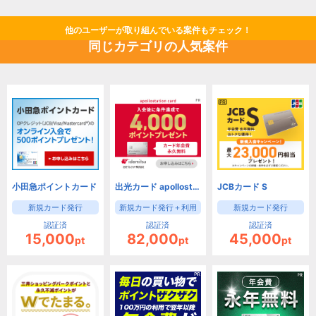
他のユーザーが取り組んでいる案件もチェック！
同じカテゴリの人気案件
小田急ポイントカード
出光カード apollostation card（旧まいどプラスカード）
JCBカード S
新規カード発行
新規カード発行＋利用
新規カード発行
認証済
認証済
認証済
15,000
82,000
45,000
pt
pt
pt