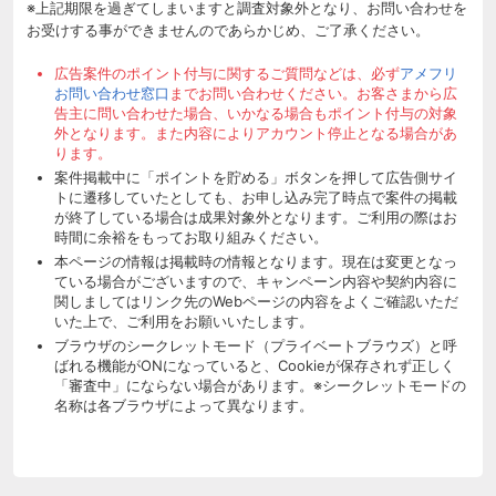
※上記期限を過ぎてしまいますと調査対象外となり、お問い合わせを
お受けする事ができませんのであらかじめ、ご了承ください。
広告案件のポイント付与に関するご質問などは、必ず
アメフリ
お問い合わせ窓口
までお問い合わせください。お客さまから広
告主に問い合わせた場合、いかなる場合もポイント付与の対象
外となります。また内容によりアカウント停止となる場合があ
ります。
案件掲載中に「ポイントを貯める」ボタンを押して広告側サイ
トに遷移していたとしても、お申し込み完了時点で案件の掲載
が終了している場合は成果対象外となります。ご利用の際はお
時間に余裕をもってお取り組みください。
本ページの情報は掲載時の情報となります。現在は変更となっ
ている場合がございますので、キャンペーン内容や契約内容に
関しましてはリンク先のWebページの内容をよくご確認いただ
いた上で、ご利用をお願いいたします。
ブラウザのシークレットモード（プライベートブラウズ）と呼
ばれる機能がONになっていると、Cookieが保存されず正しく
「審査中」にならない場合があります。※シークレットモードの
名称は各ブラウザによって異なります。