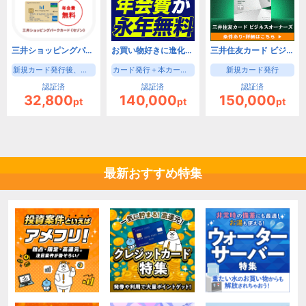
三井ショッピングパークカード《セゾン》（新規カード発行後、入会月の翌月末までに3000円(税込)の利用）【iOS・Android・PC】
お買い物好きに進化したゴールドカード！三井住友カード ゴールド（NL）（家族カード発行）
三井住友カード ビジネスオーナーズ（カード発行）
新規カード発行後、入会月の翌月末までに3000円(税込)の利用
カード発行＋本カード申込時家族カード申込で成果
新規カード発行
認証済
認証済
認証済
32,800
140,000
150,000
pt
pt
pt
最新おすすめ特集