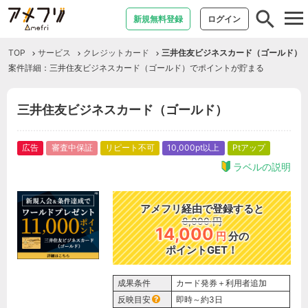
tog
新規無料登録
ログイン
nav
TOP
サービス
クレジットカード
三井住友ビジネスカード（ゴールド）
案件詳細：三井住友ビジネスカード（ゴールド）でポイントが貯まる
三井住友ビジネスカード（ゴールド）
広告
審査中保証
リピート不可
10,000pt以上
Ptアップ
ラベルの説明
アメフリ経由で登録すると
8,000
円
14,000
円
分の
ポイントGET！
成果条件
カード発券＋利用者追加
反映目安
即時～約3日