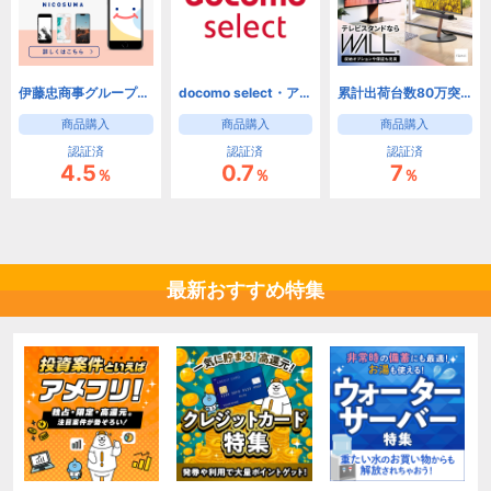
伊藤忠商事グループの中古スマホ（iPhone / Android）ECサイト「にこスマ」
docomo select・アクセサリー（ドコモオンラインショップ）
累計出荷台数80万突破。テレビスタンドならWALL【EQUALS】
商品購入
商品購入
商品購入
認証済
認証済
認証済
4.5
0.7
7
％
％
％
最新おすすめ特集