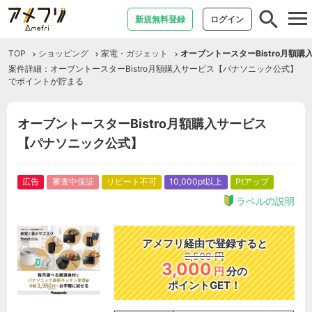
tog
新規無料登録
ログイン
nav
TOP
ショッピング
家電・ガジェット
オーブントースターBistro月額
案件詳細：オーブントースターBistro月額購入サービス【パナソニック公式】
でポイントが貯まる
オーブントースターBistro月額購入サービス
【パナソニック公式】
広告
審査中保証
リピート不可
10,000pt以上
Ptアップ
ラベルの説明
アメフリ経由で登録すると
2,500
円
3,000
円
分の
ポイントGET！