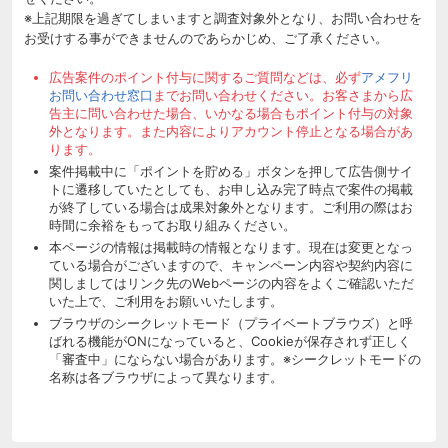
※上記期限を過ぎてしまいますと調査対象外となり、お問い合わせを
お受けする事ができませんのであらかじめ、ご了承ください。
広告案件のポイント付与に関するご質問などは、必ず
アメフリ
お問い合わせ窓口
までお問い合わせください。お客さまから広
告主に問い合わせた場合、いかなる場合もポイント付与の対象
外となります。また内容によりアカウント停止となる場合があ
ります。
案件掲載中に「ポイントを貯める」ボタンを押して広告側サイ
トに遷移していたとしても、お申し込み完了時点で案件の掲載
が終了している場合は成果対象外となります。ご利用の際はお
時間に余裕をもってお取り組みください。
本ページの情報は掲載時の情報となります。現在は変更となっ
ている場合がございますので、キャンペーン内容や契約内容に
関しましてはリンク先のWebページの内容をよくご確認いただ
いた上で、ご利用をお願いいたします。
ブラウザのシークレットモード（プライベートブラウズ）と呼
ばれる機能がONになっていると、Cookieが保存されず正しく
「審査中」にならない場合があります。※シークレットモードの
名称は各ブラウザによって異なります。