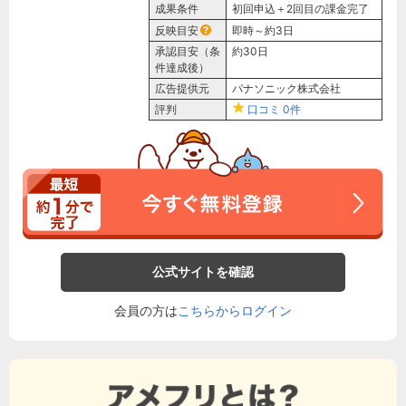
成果条件
初回申込＋2回目の課金完了
反映目安
即時～約3日
承認目安（条
約30日
件達成後）
広告提供元
パナソニック株式会社
評判
口コミ
0件
公式サイトを確認
会員の方は
こちらからログイン