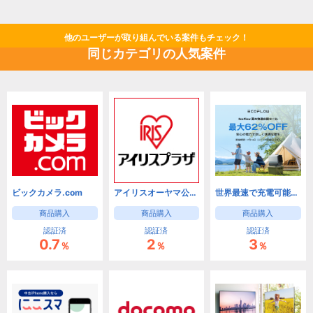
他のユーザーが取り組んでいる案件もチェック！
同じカテゴリの人気案件
ビックカメラ.com
アイリスオーヤマ公式通販サイト【アイリスプラザ】
世界最速で充電可能なポータブル電源 【EcoFlow（エコフロー）】 公式通販サイト
商品購入
商品購入
商品購入
認証済
認証済
認証済
0.7
2
3
％
％
％