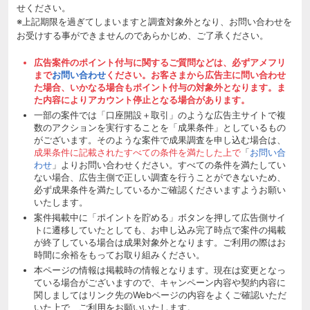
せください。
※上記期限を過ぎてしまいますと調査対象外となり、お問い合わせを
お受けする事ができませんのであらかじめ、ご了承ください。
広告案件のポイント付与に関するご質問などは、必ずアメフリ
まで
お問い合わせ
ください。お客さまから広告主に問い合わせ
た場合、いかなる場合もポイント付与の対象外となります。ま
た内容によりアカウント停止となる場合があります。
一部の案件では「口座開設＋取引」のような広告主サイトで複
数のアクションを実行することを「成果条件」としているもの
がございます。そのような案件で成果調査を申し込む場合は、
成果条件に記載されたすべての条件を満たした上で
「
お問い合
わせ
」よりお問い合わせください。すべての条件を満たしてい
ない場合、広告主側で正しい調査を行うことができないため、
必ず成果条件を満たしているかご確認くださいますようお願い
いたします。
案件掲載中に「ポイントを貯める」ボタンを押して広告側サイ
トに遷移していたとしても、お申し込み完了時点で案件の掲載
が終了している場合は成果対象外となります。ご利用の際はお
時間に余裕をもってお取り組みください。
本ページの情報は掲載時の情報となります。現在は変更となっ
ている場合がございますので、キャンペーン内容や契約内容に
関しましてはリンク先のWebページの内容をよくご確認いただ
いた上で、ご利用をお願いいたします。