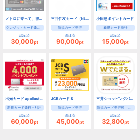
メトロに乗って、得しよう♪Tokyo Metro To Me CARD Prime【東京メトロ】
三井住友カード（NL）
小田急ポイントカード
クレジットカード発券（ニコス）
新規カード発行
新規カード発行
認証済
認証済
認証済
30,000
90,000
15,000
pt
pt
pt
出光カード apollostation card（旧まいどプラスカード）
JCBカード S
三井ショッピングパークカード《セゾン》（新規カード発行後、入会月の翌月末までに3000円(税込)の利用）【iOS・Android・PC】
新規カード発行＋利用
新規カード発行
新規カード発行後、入会月の翌月末までに3000円(税込)の利用
認証済
認証済
認証済
60,000
45,000
32,800
pt
pt
pt