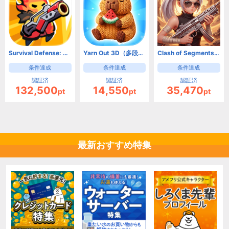
Survival Defense: Zombie【Android】
Yarn Out 3D（多段階）【Android】
Clash of Segments【Android】
条件達成
条件達成
条件達成
認証済
認証済
認証済
132,500
14,550
35,470
pt
pt
pt
最新おすすめ特集