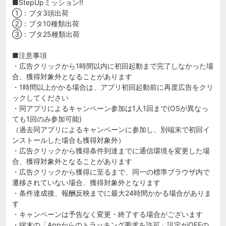
■StepUpミッション!!
①：ブタ3頭出荷
②：ブタ10種類出荷
③：ブタ25種類出荷
■注意事項
・広告クリックから1時間以内に初回起動まで完了しなかった場
合、獲得対象外となることがあります
・1時間以上かかる場合は、アプリ初回起動前に再度広告をクリ
ックしてください
・同アプリによるキャンペーン参加は1人1回まで(OSが異なっ
ても1回のみ参加可能)
（過去同アプリによるキャンペーンに参加し、別端末で初回イ
ンストールした場合も獲得対象外）
・広告クリックから獲得条件到達までに通信環境を変更した場
合、獲得対象外となることがあります
・広告クリックから獲得に至るまで、同一の標準ブラウザ内で
遷移されていない場合、獲得対象外となります
・条件達成後、報酬反映までに最大24時間かかる場合がありま
す
・キャンペーンは予告なく変更・終了する場合がございます
・端末の「Appからのトラッキング要求を許可」設定がOFFの