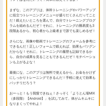
まずな、このアプリは、体幹トレーニングやパワーアップ
に役立つトレーニングメニューが盛りだくさんだってこと
だ！鍛えたいところを選んで、自分でトレーニングプログ
ラムを組めるんだぞ！それに、トレーニングの難易度も3
段階あるから、初心者から上級者まで誰でも楽しめるぜ！

さらにな、画像や動画でトレーニングのフォームを参考に
できるんだ！正しいフォームで鍛えれば、効果もバツグン
だからな！それに、トレーニングの履歴も記録できるか
ら、自分の成果を見ることもできるんだぞ！モチベーショ
ンも上がるよな！

最後にな、このアプリは無料で使えるから、お金をかけず
にしっかりトレーニングできるんだ！手軽に使えて効果も
バッチリだろう？

おーっと！もう我慢できねぇ！さっそく「ようとん場MIX
（多段階）【Android】」を試してみて、体がムキムキに
なりまくってやれよ！