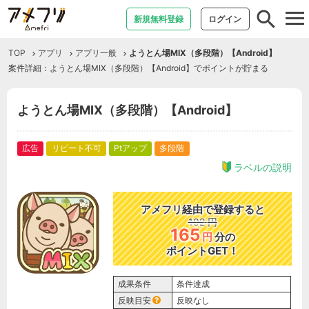
tog
新規無料登録
ログイン
nav
TOP
アプリ
アプリ一般
ようとん場MIX（多段階）【Android】
案件詳細：ようとん場MIX（多段階）【Android】でポイントが貯まる
ようとん場MIX（多段階）【Android】
広告
リピート不可
Ptアップ
多段階
ラベルの説明
アメフリ経由で登録すると
102
円
165
円
分の
ポイントGET！
成果条件
条件達成
反映目安
反映なし