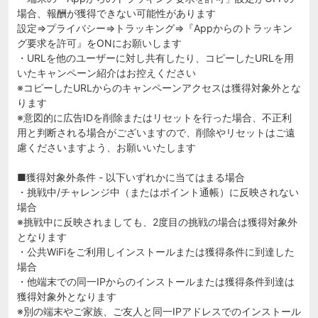
場合、報酬が獲得できない可能性があります
設定⇒プライバシー⇒トラッキング⇒『Appからのトラッキン
グ要求を許可』をONにお願いします
・URLを他のユーザーに対し共有したり、コピーしたURLを用
いたキャンペーン紹介はお控えください
※コピーしたURLからのキャンペーンアクセスは獲得対象外とな
ります
※意図的に広告IDを削除またはリセットを行った場合、不正利
用と判断される場合がございますので、削除やリセットはご遠
慮くださいますよう、お願いいたします
■獲得対象外条件 - 以下いずれかに当てはまる場合
・挑戦中/チャレンジ中（またはポイント通帳）に反映されない
場合
※挑戦中に反映されましても、2度目の挑戦の場合は獲得対象外
となります
・公共WiFiをご利用しインストールまたは獲得条件に到達した
場合
・他端末での同一IPからのインストールまたは獲得条件到達は
獲得対象外となります
※別の端末やご家族、ご友人と同一IPアドレスでのインストール