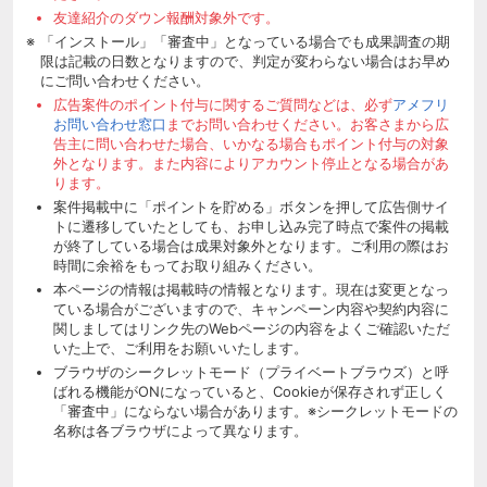
友達紹介のダウン報酬対象外です。
「インストール」「審査中」となっている場合でも成果調査の期
限は記載の日数となりますので、判定が変わらない場合はお早め
にご問い合わせください。
広告案件のポイント付与に関するご質問などは、必ず
アメフリ
お問い合わせ窓口
までお問い合わせください。お客さまから広
告主に問い合わせた場合、いかなる場合もポイント付与の対象
外となります。また内容によりアカウント停止となる場合があ
ります。
案件掲載中に「ポイントを貯める」ボタンを押して広告側サイ
トに遷移していたとしても、お申し込み完了時点で案件の掲載
が終了している場合は成果対象外となります。ご利用の際はお
時間に余裕をもってお取り組みください。
本ページの情報は掲載時の情報となります。現在は変更となっ
ている場合がございますので、キャンペーン内容や契約内容に
関しましてはリンク先のWebページの内容をよくご確認いただ
いた上で、ご利用をお願いいたします。
ブラウザのシークレットモード（プライベートブラウズ）と呼
ばれる機能がONになっていると、Cookieが保存されず正しく
「審査中」にならない場合があります。※シークレットモードの
名称は各ブラウザによって異なります。