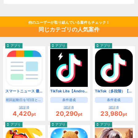
他のユーザーが取り組んでいる案件もチェック！
同じカテゴリの人気案件
アプリ
アプリ
アプリ
スマートニュース 最新ニュースや天気・天気予報、クーポンも（初回起動日を1日目として8日目の起動）【Android】
TikTok Lite【Android】
TikTok（多段階）【Android】
初回起動日を1日目として8日目の起動
条件達成
条件達成
認証済
認証済
認証済
4,420
20,290
23,980
pt
pt
pt
アプリ
アプリ
アプリ