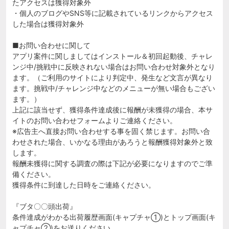
たアクセスは獲得対象外
・個人のブログやSNS等に記載されているリンクからアクセス
した場合は獲得対象外
■お問い合わせに関して
アプリ案件に関しましてはインストール＆初回起動後、チャレ
ンジ中/挑戦中に反映されない場合はお問い合わせ対象外となり
ます。（ご利用のサイトにより判定中、発生など文言が異なり
ます。挑戦中/チャレンジ中などのメニューが無い場合もござい
ます。）
上記に該当せず、獲得条件達成後に報酬が未獲得の場合、本サ
イトのお問い合わせフォームよりご連絡ください。
※広告主へ直接お問い合わせする事を固く禁じます。お問い合
わせされた場合、いかなる理由があろうと報酬獲得対象外と致
します。
報酬未獲得に関する調査の際は下記が必要になりますのでご準
備ください。
獲得条件に到達した日時をご連絡ください。
『ブタ〇〇頭出荷』
条件達成がわかる出荷履歴画面(キャプチャ①)とトップ画面(キ
ャプチャ②)をお送りください。