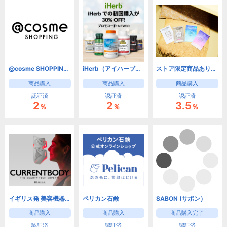
@cosme SHOPPING（アットコスメショッピング） コスメ・コム
iHerb（アイハーブ）【新規・2回目以降リピートOK!】
ストア限定商品あり【Nature Lab Store(ネイチャーラボストア)】
商品購入
商品購入
商品購入
認証済
認証済
認証済
2
2
3.5
％
％
％
イギリス発 美容機器のスペシャリスト CurrentBody | カレントボディ
ペリカン石鹸
SABON (サボン）
商品購入
商品購入
商品購入完了
認証済
認証済
認証済