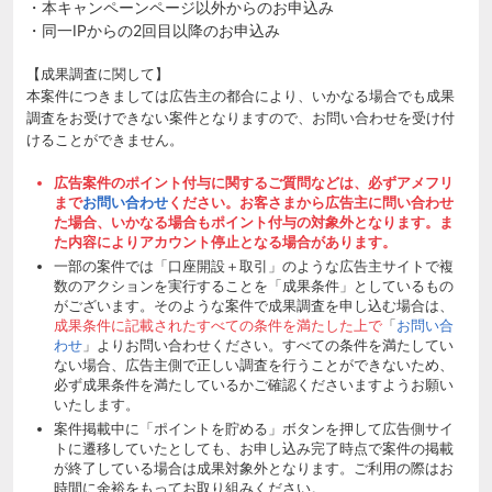
・本キャンペーンページ以外からのお申込み
・同一IPからの2回目以降のお申込み
【成果調査に関して】
本案件につきましては広告主の都合により、いかなる場合でも成果
調査をお受けできない案件となりますので、お問い合わせを受け付
けることができません。
広告案件のポイント付与に関するご質問などは、必ずアメフリ
まで
お問い合わせ
ください。お客さまから広告主に問い合わせ
た場合、いかなる場合もポイント付与の対象外となります。ま
た内容によりアカウント停止となる場合があります。
一部の案件では「口座開設＋取引」のような広告主サイトで複
数のアクションを実行することを「成果条件」としているもの
がございます。そのような案件で成果調査を申し込む場合は、
成果条件に記載されたすべての条件を満たした上で
「
お問い合
わせ
」よりお問い合わせください。すべての条件を満たしてい
ない場合、広告主側で正しい調査を行うことができないため、
必ず成果条件を満たしているかご確認くださいますようお願い
いたします。
案件掲載中に「ポイントを貯める」ボタンを押して広告側サイ
トに遷移していたとしても、お申し込み完了時点で案件の掲載
が終了している場合は成果対象外となります。ご利用の際はお
時間に余裕をもってお取り組みください。