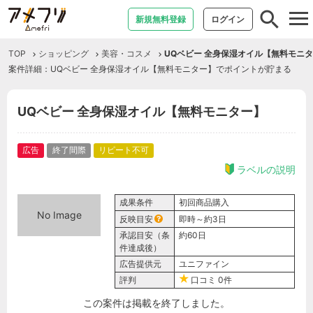
tog
新規無料登録
ログイン
nav
TOP
ショッピング
美容・コスメ
UQベビー 全身保湿オイル【無料モニ
案件詳細：UQベビー 全身保湿オイル【無料モニター】でポイントが貯まる
UQベビー 全身保湿オイル【無料モニター】
広告
終了間際
リピート不可
ラベルの説明
成果条件
初回商品購入
No Image
反映目安
即時～約3日
承認目安（条
約60日
件達成後）
広告提供元
ユニファイン
評判
口コミ
0件
この案件は掲載を終了しました。