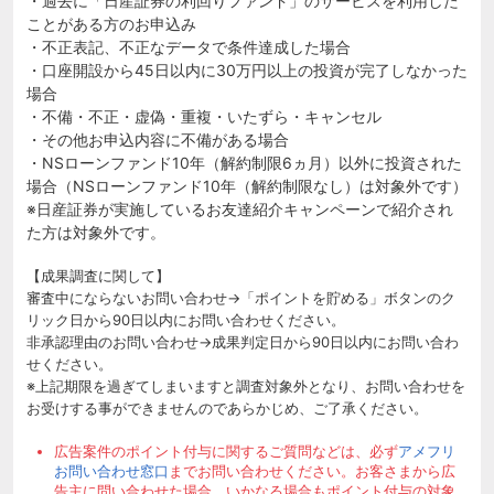
・過去に「日産証券の利回りファンド」のサービスを利用した
ことがある方のお申込み
・不正表記、不正なデータで条件達成した場合
・口座開設から45日以内に30万円以上の投資が完了しなかった
場合
・不備・不正・虚偽・重複・いたずら・キャンセル
・その他お申込内容に不備がある場合
・NSローンファンド10年（解約制限6ヵ月）以外に投資された
場合（NSローンファンド10年（解約制限なし）は対象外です）
※日産証券が実施しているお友達紹介キャンペーンで紹介され
た方は対象外です。
【成果調査に関して】
審査中にならないお問い合わせ→「ポイントを貯める」ボタンのク
リック日から90日以内にお問い合わせください。
非承認理由のお問い合わせ→成果判定日から90日以内にお問い合わ
せください。
※上記期限を過ぎてしまいますと調査対象外となり、お問い合わせを
お受けする事ができませんのであらかじめ、ご了承ください。
広告案件のポイント付与に関するご質問などは、必ず
アメフリ
お問い合わせ窓口
までお問い合わせください。お客さまから広
告主に問い合わせた場合、いかなる場合もポイント付与の対象