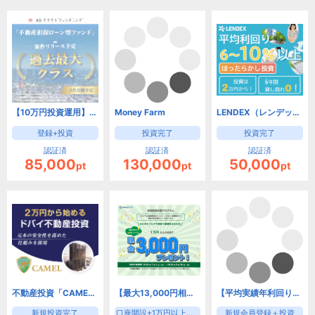
【10万円投資運用】AGクラウドファンディング
Money Farm
LENDEX（レンデックス）融資型クラウドファンディング
登録+投資
投資完了
投資完了
認証済
認証済
認証済
85,000
130,000
50,000
pt
pt
pt
不動産投資「CAMEL」【2万円投資プログラム】
【最大13,000円相当もらえるキャンペーン実施中！】オルタナバンク(1万円投資)
【平均実績年利回り約10％以上！】TECROWD
新規投資完了
口座開設+1万円以上の投資
新規会員登録＋投資