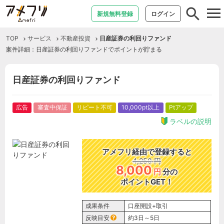
tog
新規無料登録
ログイン
nav
TOP
サービス
不動産投資
日産証券の利回りファンド
案件詳細：日産証券の利回りファンドでポイントが貯まる
日産証券の利回りファンド
広告
審査中保証
リピート不可
10,000pt以上
Ptアップ
ラベルの説明
アメフリ経由で登録すると
4,250
円
8,000
円
分の
ポイントGET！
成果条件
口座開設+取引
反映目安
約3日～5日