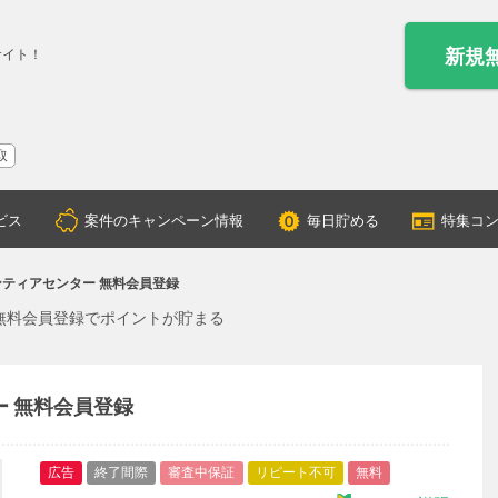
新規
サイト！
取
ビス
案件のキャンペーン情報
毎日貯める
特集コ
ンティアセンター 無料会員登録
 無料会員登録でポイントが貯まる
ー 無料会員登録
広告
終了間際
審査中保証
リピート不可
無料