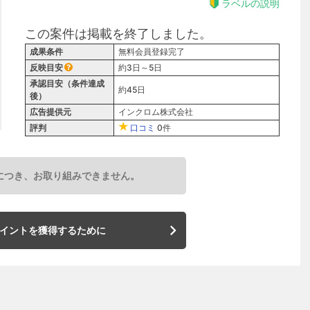
ラベルの説明
この案件は掲載を終了しました。
成果条件
無料会員登録完了
反映目安
約3日～5日
承認目安（条件達成
約45日
後）
広告提供元
インクロム株式会社
評判
口コミ
0件
につき、お取り組みできません。
イントを獲得するために