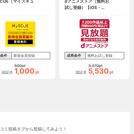
SCUE（マイスキュ
dアニメストア（無料お
試し登録）【iOS・
Android・PC】
条件
新規会員登録
成果条件
無料お試し登録
500
pt
3,370
pt
1,000
5,530
pt
pt
認証済
認証済
コミ投稿タブから投稿してみよう！