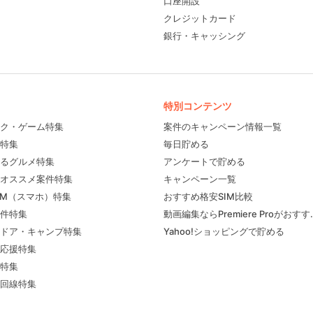
口座開設
クレジットカード
銀行・キャッシング
特別コンテンツ
ク・ゲーム特集
案件のキャンペーン情報一覧
特集
毎日貯める
るグルメ特集
アンケートで貯める
フィール
オススメ案件特集
キャンペーン一覧
IM（スマホ）特集
おすすめ格安SIM比較
件特集
動画編集ならPremiere Proがおす
ドア・キャンプ特集
Yahoo!ショッピングで貯める
応援特集
特集
回線特集