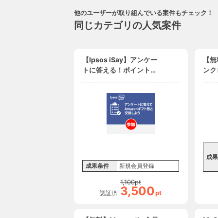
他のユーザーが取り組んでいる案件もチェック！
同じカテゴリの人気案件
【Ipsos iSay】アンケー
【無
トに答える！ポイントを
ンク
貰う！世界が広がる！
ンタ
ンタ
成果
成果条件
新規会員登録
1,100
pt
3,500
pt
認証済