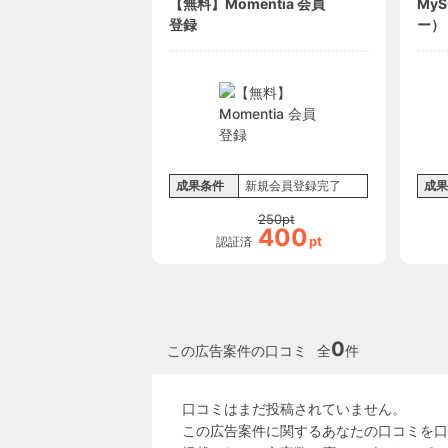
【無料】Momentia 会員
My
登録
ー）
成果条件
新規会員登録完了
成果
250
pt
400
pt
認証済
0
この広告案件の口コミ
全
件
口コミはまだ投稿されていません。
この広告案件に関するあなたの口コミを口