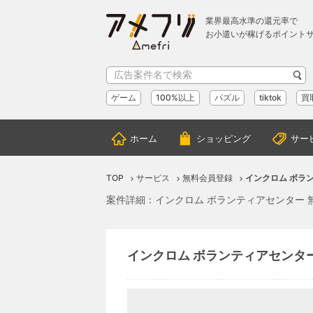
業界最高水準の還元率で
お小遣いが稼げるポイント
ゲーム
100%以上
パズル
tiktok
買
ホーム
ショッピング
サー
TOP
サービス
無料会員登録
インクロム ボラ
案件詳細：インクロム ボランティアセンター
インクロム ボランティアセンタ