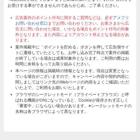
お受けする事ができませんのであらかじめ、ご了承ください。
広告案件のポイント付与に関するご質問などは、必ず
アメフリ
お問い合わせ窓口
までお問い合わせください。お客さまから広
告主に問い合わせた場合、いかなる場合もポイント付与の対象
外となります。また内容によりアカウント停止となる場合があ
ります。
案件掲載中に「ポイントを貯める」ボタンを押して広告側サイ
トに遷移していたとしても、お申し込み完了時点で案件の掲載
が終了している場合は成果対象外となります。ご利用の際はお
時間に余裕をもってお取り組みください。
本ページの情報は掲載時の情報となります。現在は変更となっ
ている場合がございますので、キャンペーン内容や契約内容に
関しましてはリンク先のWebページの内容をよくご確認いただ
いた上で、ご利用をお願いいたします。
ブラウザのシークレットモード（プライベートブラウズ）と呼
ばれる機能がONになっていると、Cookieが保存されず正しく
「審査中」にならない場合があります。※シークレットモードの
名称は各ブラウザによって異なります。