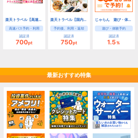
楽天トラベル【高速バス】
楽天トラベル【国内レンタカー】
じゃらん 遊び・体験予約
高速バス予約・利用
予約後、利用・返却
遊び・体験予約
認証済
認証済
認証済
700
750
1.5
pt
pt
％
最新おすすめ特集