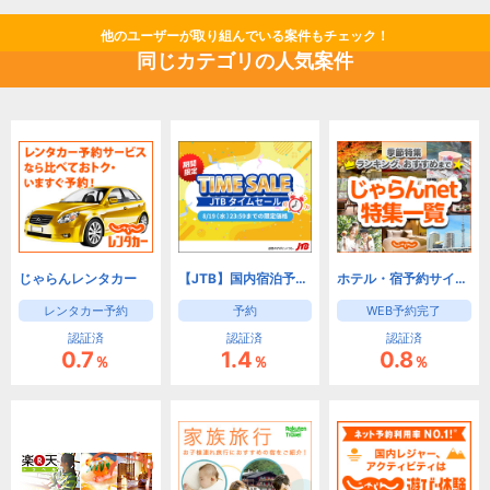
他のユーザーが取り組んでいる案件もチェック！
同じカテゴリの人気案件
じゃらんレンタカー
【JTB】国内宿泊予約(旅館・ホテル)と国内ツアー予約
ホテル・宿予約サイトなら【じゃらんnet】
レンタカー予約
予約
WEB予約完了
認証済
認証済
認証済
0.7
1.4
0.8
％
％
％