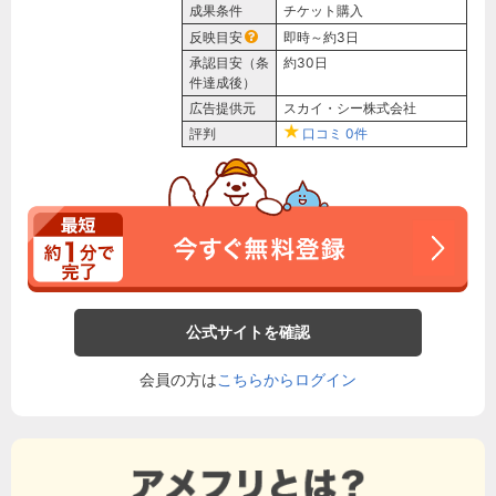
成果条件
チケット購入
反映目安
即時～約3日
承認目安（条
約30日
件達成後）
広告提供元
スカイ・シー株式会社
評判
口コミ
0件
公式サイトを確認
会員の方は
こちらからログイン