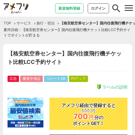
tog
新規無料登録
ログイン
nav
TOP
サービス
旅行・宿泊
【格安航空券センター】国内往復飛行機チケッ
案件詳細：【格安航空券センター】国内往復飛行機チケット比較LCC予約サイ
トでポイントが貯まる
【格安航空券センター】国内往復飛行機チケッ
ト比較LCC予約サイト
広告
審査中保証
リピートOK
Ptアップ
ラベルの説明
アメフリ経由で登録すると
500
円
700
円
分の
ポイントGET！