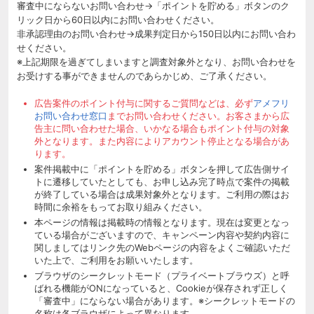
審査中にならないお問い合わせ→「ポイントを貯める」ボタンのク
リック日から60日以内にお問い合わせください。
非承認理由のお問い合わせ→成果判定日から150日以内にお問い合わ
せください。
※上記期限を過ぎてしまいますと調査対象外となり、お問い合わせを
お受けする事ができませんのであらかじめ、ご了承ください。
広告案件のポイント付与に関するご質問などは、必ず
アメフリ
お問い合わせ窓口
までお問い合わせください。お客さまから広
告主に問い合わせた場合、いかなる場合もポイント付与の対象
外となります。また内容によりアカウント停止となる場合があ
ります。
案件掲載中に「ポイントを貯める」ボタンを押して広告側サイ
トに遷移していたとしても、お申し込み完了時点で案件の掲載
が終了している場合は成果対象外となります。ご利用の際はお
時間に余裕をもってお取り組みください。
本ページの情報は掲載時の情報となります。現在は変更となっ
ている場合がございますので、キャンペーン内容や契約内容に
関しましてはリンク先のWebページの内容をよくご確認いただ
いた上で、ご利用をお願いいたします。
ブラウザのシークレットモード（プライベートブラウズ）と呼
ばれる機能がONになっていると、Cookieが保存されず正しく
「審査中」にならない場合があります。※シークレットモードの
名称は各ブラウザによって異なります。