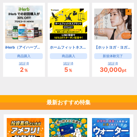
iHerb（アイハーブ）【新規・2回目以降リピートOK!】
ホームフィットネスブランド「STEADY」
【ホットヨガ・ヨガのカルド -CALDO-】 新規体験完了
商品購入
商品購入
新規体験完了
認証済
認証済
認証済
2
5
30,000
％
％
pt
最新おすすめ特集