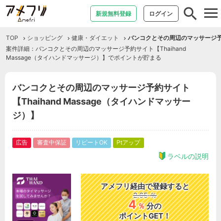
tog
新規無料登録
ログイン
nav
TOP
ショッピング
健康・ダイエット
バンコクとその周辺のマッサージ予約サ
案件詳細：バンコクとその周辺のマッサージ予約サイト【Thaihand
Massage（タイハンドマッサージ）】でポイントが貯まる
バンコクとその周辺のマッサージ予約サイト
【Thaihand Massage（タイハンドマッサー
ジ）】
広告
審査中保証
リピートOK
Ptアップ
ラベルの説明
アメフリ経由で登録すると
2.65
％
4
％
分の
ポイントGET！