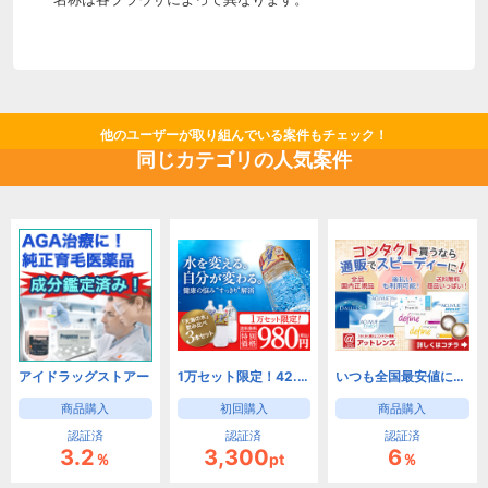
他のユーザーが取り組んでいる案件もチェック！
同じカテゴリの人気案件
アイドラッグストアー
1万セット限定！42.2％OFF！海洋深層水「天海の水」3種類お試しセット
いつも全国最安値に挑戦中！【アットレンズ】激安コンタクト販売
商品購入
初回購入
商品購入
認証済
認証済
認証済
3.2
3,300
6
％
pt
％