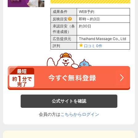
成果条件
WEB予約
反映目安
即時～約3日
承認目安（条
約30日
件達成後）
広告提供元
Thaihand Massage Co., Ltd
評判
口コミ
0件
公式サイトを確認
会員の方は
こちらからログイン