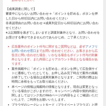
【成果調査に関して】
審査中にならないお問い合わせ→「ポイントを貯める」ボタンを押
した日から60日以内にお問い合わせください
非承認理由のお問い合わせ→成果判定日から60日以内にお問い合わ
せください
※上記期限を過ぎてしまいますと調査対象外となり、お問い合わせを
お受けする事ができませんのであらかじめ、ご了承ください。
広告案件のポイント付与に関するご質問などは、必ず
アメフリ
お問い合わせ窓口
までお問い合わせください。お客さまから広
告主に問い合わせた場合、いかなる場合もポイント付与の対象
外となります。また内容によりアカウント停止となる場合があ
ります。
案件掲載中に「ポイントを貯める」ボタンを押して広告側サイ
トに遷移していたとしても、お申し込み完了時点で案件の掲載
が終了している場合は成果対象外となります。ご利用の際はお
時間に余裕をもってお取り組みください。
本ページの情報は掲載時の情報となります。現在は変更となっ
ている場合がございますので、キャンペーン内容や契約内容に
関しましてはリンク先のWebページの内容をよくご確認いただ
いた上で、ご利用をお願いいたします。
ブラウザのシークレットモード（プライベートブラウズ）と呼