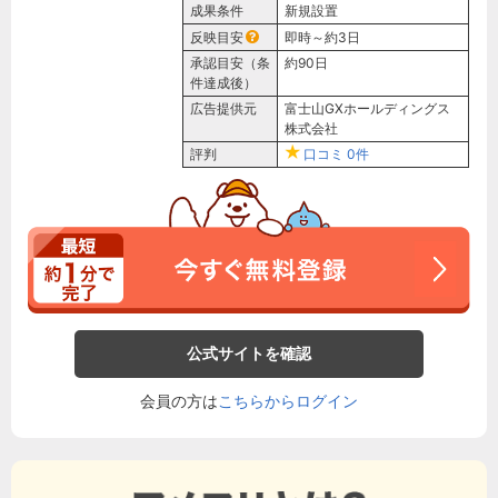
成果条件
新規設置
反映目安
即時～約3日
承認目安（条
約90日
件達成後）
広告提供元
富士山GXホールディングス
株式会社
評判
口コミ
0件
公式サイトを確認
会員の方は
こちらからログイン