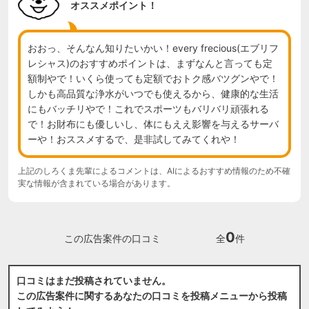
オススメポイント！
おおっ、そんなん知りたいかい！every frecious(エブリフ
レシャス)のおすすめポイントは、まずなんと言っても定
額制やで！いくら使っても定額でおトク感バツグンやで！
しかも高品質な浄水がいつでも使えるから、健康的な生活
にもバッチリやで！これでスポーツもバリバリ頑張れる
で！お財布にも優しいし、体にもええ影響を与えるサーバ
ーや！おススメするで、是非試してみてくれや！
上記のしろくま先輩によるコメントは、AIによるおすすめ情報のため不確
実な情報が含まれている場合があります。
0
この広告案件の口コミ
全
件
口コミはまだ投稿されていません。
この広告案件に関するあなたの口コミを投稿メニューから投稿