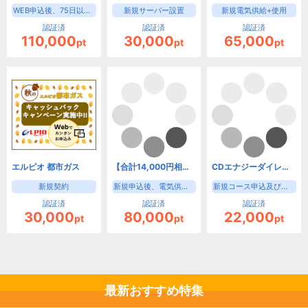
WEB申込後、75日以内の供給開始
新規サーバー設置
新規電気供給+使用
認証済
認証済
認証済
110,000
30,000
65,000
pt
pt
pt
エルピオ 都市ガス
【合計14,000円相当お得！】新電力サービスのオクトパスエナジー
CDエナジーダイレクト
新規契約
新規申込後、電気供給開始
新規コース申込及び契約完了
認証済
認証済
認証済
30,000
80,000
22,000
pt
pt
pt
最新おすすめ特集