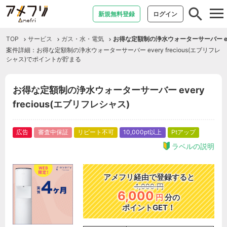
tog
新規無料登録
ログイン
nav
TOP
サービス
ガス・水・電気
お得な定額制の浄水ウォーターサーバー ever
案件詳細：お得な定額制の浄水ウォーターサーバー every frecious(エブリフレ
シャス)でポイントが貯まる
お得な定額制の浄水ウォーターサーバー every
frecious(エブリフレシャス)
広告
審査中保証
リピート不可
10,000pt以上
Ptアップ
ラベルの説明
アメフリ経由で登録すると
4,000
円
6,000
円
分の
ポイントGET！