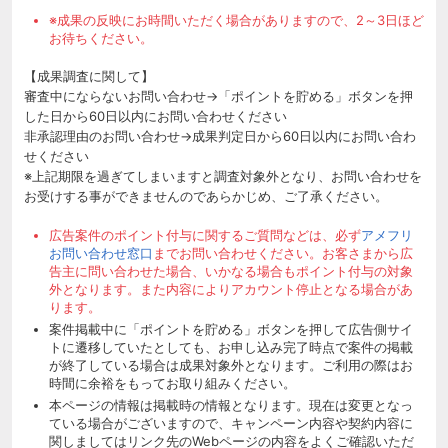
※成果の反映にお時間いただく場合がありますので、2～3日ほど
お待ちください。
【成果調査に関して】
審査中にならないお問い合わせ→「ポイントを貯める」ボタンを押
した日から60日以内にお問い合わせください
非承認理由のお問い合わせ→成果判定日から60日以内にお問い合わ
せください
※上記期限を過ぎてしまいますと調査対象外となり、お問い合わせを
お受けする事ができませんのであらかじめ、ご了承ください。
広告案件のポイント付与に関するご質問などは、必ず
アメフリ
お問い合わせ窓口
までお問い合わせください。お客さまから広
告主に問い合わせた場合、いかなる場合もポイント付与の対象
外となります。また内容によりアカウント停止となる場合があ
ります。
案件掲載中に「ポイントを貯める」ボタンを押して広告側サイ
トに遷移していたとしても、お申し込み完了時点で案件の掲載
が終了している場合は成果対象外となります。ご利用の際はお
時間に余裕をもってお取り組みください。
本ページの情報は掲載時の情報となります。現在は変更となっ
ている場合がございますので、キャンペーン内容や契約内容に
関しましてはリンク先のWebページの内容をよくご確認いただ