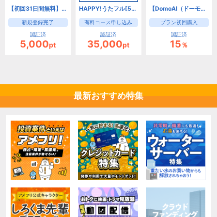
【初回31日間無料】NAVITIME Travel（dバリューパス）
HAPPY!うたフル[5000円コース]（キャリア決済）
【DomoAI（ドーモエーアイ）】動画・画像生成AIツール
新規登録完了
有料コース申し込み
プラン初回購入
認証済
認証済
認証済
5,000
35,000
15
pt
pt
％
最新おすすめ特集