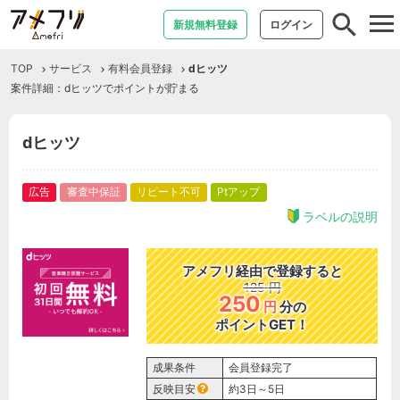
tog
新規無料登録
ログイン
nav
TOP
サービス
有料会員登録
dヒッツ
案件詳細：dヒッツでポイントが貯まる
dヒッツ
広告
審査中保証
リピート不可
Ptアップ
ラベルの説明
アメフリ経由で登録すると
125
円
250
円
分の
ポイントGET！
成果条件
会員登録完了
反映目安
約3日～5日