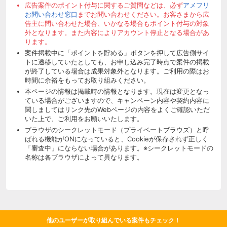
広告案件のポイント付与に関するご質問などは、必ず
アメフリ
お問い合わせ窓口
までお問い合わせください。お客さまから広
告主に問い合わせた場合、いかなる場合もポイント付与の対象
外となります。また内容によりアカウント停止となる場合があ
ります。
案件掲載中に「ポイントを貯める」ボタンを押して広告側サイ
トに遷移していたとしても、お申し込み完了時点で案件の掲載
が終了している場合は成果対象外となります。ご利用の際はお
時間に余裕をもってお取り組みください。
本ページの情報は掲載時の情報となります。現在は変更となっ
ている場合がございますので、キャンペーン内容や契約内容に
関しましてはリンク先のWebページの内容をよくご確認いただ
いた上で、ご利用をお願いいたします。
ブラウザのシークレットモード（プライベートブラウズ）と呼
ばれる機能がONになっていると、Cookieが保存されず正しく
「審査中」にならない場合があります。※シークレットモードの
名称は各ブラウザによって異なります。
他のユーザーが取り組んでいる案件もチェック！