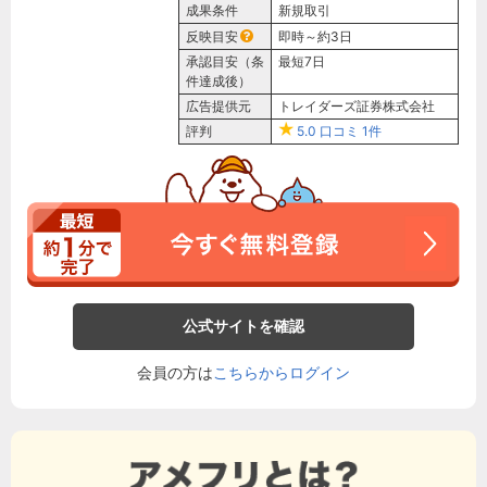
成果条件
新規取引
反映目安
即時～約3日
承認目安（条
最短7日
件達成後）
広告提供元
トレイダーズ証券株式会社
評判
5.0
口コミ
1件
公式サイトを確認
会員の方は
こちらからログイン