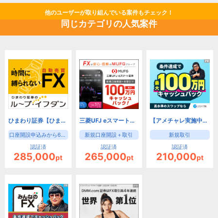
他のユーザーが取り組んでいる案件もチェック！
同じカテゴリの人気案件
ひまわり証券【ひまわりFX】
三菱UFJ eスマート証券 FX（旧：auカブコム証券）
【アメチャレ実施中！】LIGHT FX（初回入金30万円+新規90lot以上の取引）/トレイダーズ証券
口座開設申込みから60日以内に、下記①か②どちらかの条件を達成
新規口座開設＋取引
新規取引
認証済
認証済
認証済
285,000
265,000
210,000
pt
pt
pt