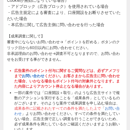
Cookieが無効になっている場合）
・アドブロック（広告ブロック）を使用されている場合
・広告主規定による審査により、口座開設をお断りさせていた
だいた場合
・本広告に関して広告主側に問い合わせを行った場合
【成果調査に関して】
審査中にならないお問い合わせ→「ポイントを貯める」ボタンのク
リック日から60日以内にお問い合わせください。
非承認理由のお問い合わせ→調査不可となりますので、お問い合わ
せをお受けする事ができません。
広告案件のポイント付与に関するご質問などは、必ずアメフリ
まで
お問い合わせ
ください。お客さまから広告主に問い合わせ
た場合、いかなる場合もポイント付与の対象外となります。ま
た内容によりアカウント停止となる場合があります。
一部の案件では「口座開設＋取引」のような広告主サイトで複
数のアクションを実行することを「成果条件」としているもの
がございます。そのような案件で成果調査を申し込む場合は、
成果条件に記載されたすべての条件を満たした上で
「
お問い合
わせ
」よりお問い合わせください。すべての条件を満たしてい
ない場合、広告主側で正しい調査を行うことができないため、
必ず成果条件を満たしているかご確認くださいますようお願い
いたします。