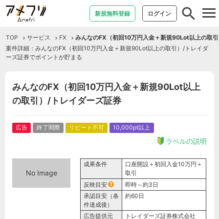
tog
新規無料登録
ログイン
nav
TOP
サービス
FX
みんなのFX（初回10万円入金＋新規90Lot以上の取
案件詳細：みんなのFX（初回10万円入金＋新規90Lot以上の取引）/トレイダ
ーズ証券でポイントが貯まる
みんなのFX（初回10万円入金＋新規90Lot以上
の取引）/トレイダーズ証券
広告
終了間際
リピート不可
10,000pt以上
ラベルの説明
成果条件
口座開設＋初回入金10万円＋
No Image
取引
反映目安
即時～約3日
承認目安（条
約60日
件達成後）
広告提供元
トレイダーズ証券株式会社