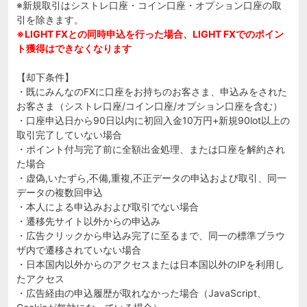
※新規取引はシストレ口座・コイン口座・オプション口座の取
引を除きます。
※LIGHT FXとの同時申込を行った場合、LIGHT FXでのポイン
ト獲得はできなくなります
【却下条件】
・既にみんなのFXに口座をお持ちのお客さま、申込みをされた
お客さま（シストレ口座/コイン口座/オプション口座を含む）
・口座申込日から90日以内に初回入金10万円+新規90lot以上の
取引完了していない場合
・ポイント付与完了前に全額出金処理、または口座を解約され
た場合
・虚偽,いたずら,不備,重複,不正データの申込および取引、同一
データの複数回申込
・本人による申込みおよび取引でない場合
・遷移先サイト以外からの申込み
・広告クリックから申込み完了に至るまで、同一の標準ブラウ
ザ内で遷移されていない場合
・日本国内以外からのアクセスまたは日本国以外のIPを利用し
たアクセス
・広告経由の申込履歴が取れなかった場合（JavaScript、