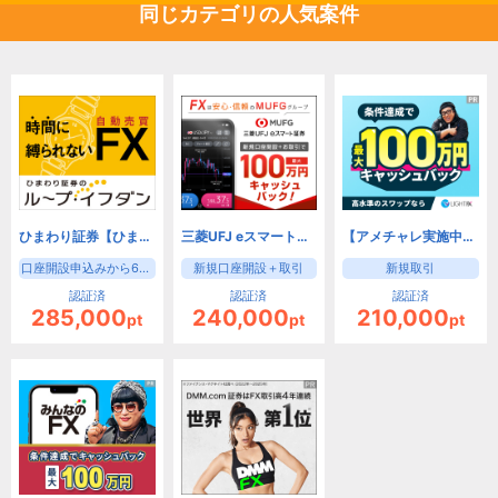
同じカテゴリの人気案件
ひまわり証券【ひまわりFX】
三菱UFJ eスマート証券 FX（旧：auカブコム証券）
【アメチャレ実施中！】LIGHT FX（初回入金30万円+新規90lot以上の取引）/トレイダーズ証券
口座開設申込みから60日以内に、下記①か②どちらかの条件を達成
新規口座開設＋取引
新規取引
認証済
認証済
認証済
285,000
240,000
210,000
pt
pt
pt