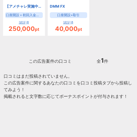
【アメチャレ実施中！】みんなのFX（初回30万円入金＋新規90Lot以上の取引）/トレイダーズ証券
DMM FX
口座開設＋初回入金口座開設＋初回入金30万円＋取引
口座開設+取引
認証済
認証済
250,000
40,000
pt
pt
1
この広告案件の口コミ
全
件
口コミはまだ投稿されていません。
この広告案件に関するあなたの口コミを口コミ投稿タブから投稿し
てみよう！
掲載されると文字数に応じてボーナスポイントが付与されます！