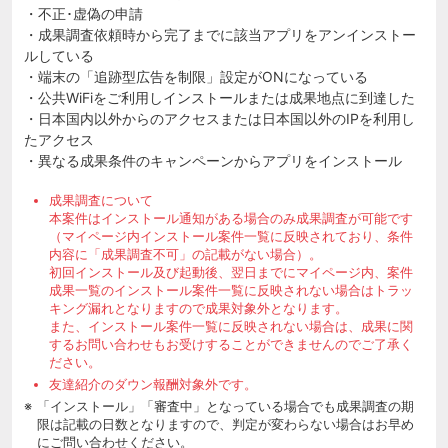
・不正･虚偽の申請
・成果調査依頼時から完了までに該当アプリをアンインストー
ルしている
・端末の「追跡型広告を制限」設定がONになっている
・公共WiFiをご利用しインストールまたは成果地点に到達した
・日本国内以外からのアクセスまたは日本国以外のIPを利用し
たアクセス
・異なる成果条件のキャンペーンからアプリをインストール
成果調査について
本案件はインストール通知がある場合のみ成果調査が可能です
（マイページ内インストール案件一覧に反映されており、条件
内容に「成果調査不可」の記載がない場合）。
初回インストール及び起動後、翌日までにマイページ内、案件
成果一覧のインストール案件一覧に反映されない場合はトラッ
キング漏れとなりますので成果対象外となります。
また、インストール案件一覧に反映されない場合は、成果に関
するお問い合わせもお受けすることができませんのでご了承く
ださい。
友達紹介のダウン報酬対象外です。
「インストール」「審査中」となっている場合でも成果調査の期
限は記載の日数となりますので、判定が変わらない場合はお早め
にご問い合わせください。