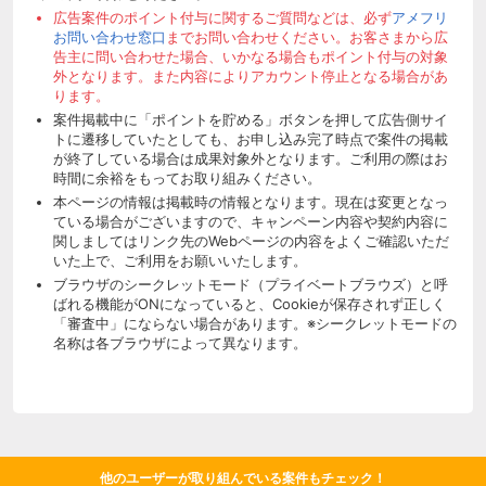
広告案件のポイント付与に関するご質問などは、必ず
アメフリ
お問い合わせ窓口
までお問い合わせください。お客さまから広
告主に問い合わせた場合、いかなる場合もポイント付与の対象
外となります。また内容によりアカウント停止となる場合があ
ります。
案件掲載中に「ポイントを貯める」ボタンを押して広告側サイ
トに遷移していたとしても、お申し込み完了時点で案件の掲載
が終了している場合は成果対象外となります。ご利用の際はお
時間に余裕をもってお取り組みください。
本ページの情報は掲載時の情報となります。現在は変更となっ
ている場合がございますので、キャンペーン内容や契約内容に
関しましてはリンク先のWebページの内容をよくご確認いただ
いた上で、ご利用をお願いいたします。
ブラウザのシークレットモード（プライベートブラウズ）と呼
ばれる機能がONになっていると、Cookieが保存されず正しく
「審査中」にならない場合があります。※シークレットモードの
名称は各ブラウザによって異なります。
他のユーザーが取り組んでいる案件もチェック！