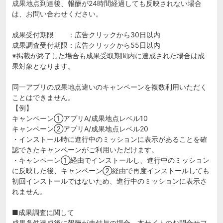
成果地点到達後、報酬が24時間経過しても反映されない場合
は、お問い合わせください。
成果受付期限 ：広告クリックから30日以内
成果調査受付期限：広告クリックから55日以内
※掲載が終了した場合も成果受取期間内に達成された場合は成
果対象となります。
同一アプリの成果地点違いのキャンペーンを複数利用いただく
ことはできません。
【例】
キャンペーン①アプリA/成果地点レベル10
キャンペーン②アプリA/成果地点レベル20
・インストール時に進行中のミッションに表示があることを確
認できたキャンペーンがご利用いただけます。
・キャンペーン①経由でインストールし、進行中のミッション
に反映した後、キャンペーン②経由で再度インストールしても
初回インストールではないため、進行中のミッションに表示さ
れません。
■成果調査に関して
成果条件達成後に報酬が未付与の場合、本サイトのお問合せフ