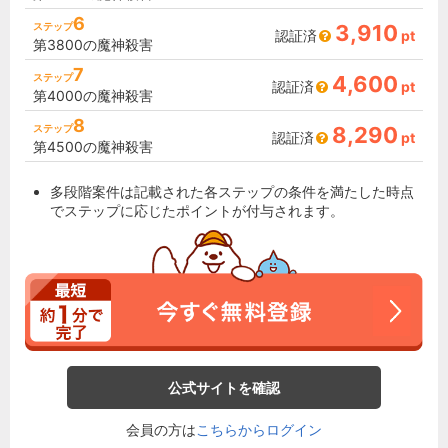
6
ステップ
3,910
認証済
pt
第3800の魔神殺害
7
ステップ
4,600
認証済
pt
第4000の魔神殺害
8
ステップ
8,290
認証済
pt
第4500の魔神殺害
多段階案件は記載された各ステップの条件を満たした時点
でステップに応じたポイントが付与されます。
公式サイトを確認
会員の方は
こちらからログイン