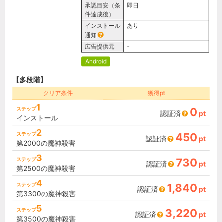
承認目安（条
即日
件達成後）
インストール
あり
通知
広告提供元
-
Android
【多段階】
クリア条件
獲得pt
1
ステップ
0
認証済
pt
インストール
2
ステップ
450
認証済
pt
第2000の魔神殺害
3
ステップ
730
認証済
pt
第2500の魔神殺害
4
ステップ
1,840
認証済
pt
第3300の魔神殺害
5
ステップ
3,220
認証済
pt
第3500の魔神殺害