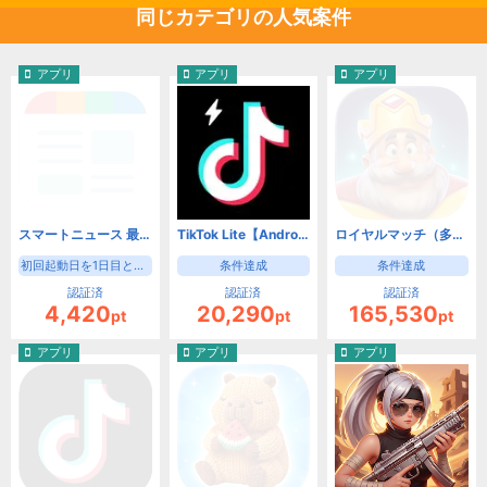
同じカテゴリの人気案件
アプリ
アプリ
アプリ
スマートニュース 最新ニュースや天気・天気予報、クーポンも（初回起動日を1日目として8日目の起動）【Android】
TikTok Lite【Android】
ロイヤルマッチ（多段階）【Android】
初回起動日を1日目として8日目の起動
条件達成
条件達成
認証済
認証済
認証済
4,420
20,290
165,530
pt
pt
pt
アプリ
アプリ
アプリ