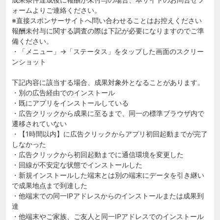
ォームよりご連絡ください。
※直接スポンサーサイトへ問い合わせることはお控えください
報酬未付与に関する調査の際は下記が必要になりますのでご準
備ください。
・「メニュー」→「ステータス」をタップした画面のスクリー
ンショット
下記内容に該当する場合、成果対象外となることがあります。
・別の広告経由でのインストール
・既にアプリをインストールしている
・広告クリックから成果に至るまで、同一の標準ブラウザ内で
遷移されていない
・【1時間以内】に広告クリックからアプリ初回起動までが完了
しなかった
・広告クリックから初回起動までに通信環境を変更した
・回線が不安定な状態でインストールした
・新規インストールした端末とは別の端末にデータを引き継い
で成果地点まで到達した
・他端末での同一IPアドレスからのインストールまたは成果到
達
・他端末やご家族、ご友人と同一IPアドレスでのインストール