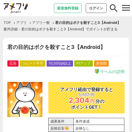
tog
新規無料登録
ログイン
nav
TOP
アプリ
アプリ一般
君の目的はボクを殺すこと3【Android】
案件詳細：君の目的はボクを殺すこと3【Android】でポイントが貯まる
君の目的はボクを殺すこと3【Android】
広告
リピート不可
10,000pt以上
Ptアップ
多段階
ラベルの説明
アメフリ経由で登録すると
1,407
円
2,304
円
分の
ポイントGET！
成果条件
条件達成
反映目安
反映なし