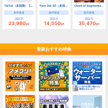
TikTok（多段階）【Android】
Yarn Out 3D（多段階）【Android】
Clash of Segments【Android】
条件達成
条件達成
条件達成
認証済
認証済
認証済
23,980
14,550
35,470
pt
pt
pt
最新おすすめ特集