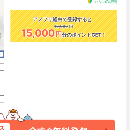
ラベルの説明
アメフリ経由で登録すると
10,000
円
15,000
円
分のポイントGET！