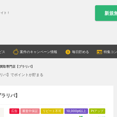
新規
サイト！
ビス
案件のキャンペーン情報
毎日貯める
特集コ
買取専門店【ブラリバ】
リバ】でポイントが貯まる
ブラリバ】
広告
審査中保証
リピート不可
10,000pt以上
Ptアップ