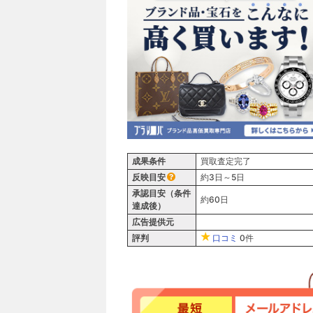
成果条件
買取査定完了
反映目安
約3日～5日
承認目安（条件
約60日
達成後）
広告提供元
評判
口コミ
0件