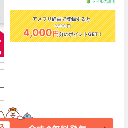
ラベルの説明
アメフリ経由で登録すると
2,500
円
4,000
円
分のポイントGET！