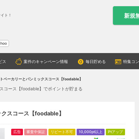
新規
サイト！
ahoo
ビス
案件のキャンペーン情報
毎日貯める
特集コ
トベーカリーとパンミックスコース【foodable】
ース【foodable】でポイントが貯まる
スコース【foodable】
広告
審査中保証
リピート不可
10,000pt以上
Ptアップ