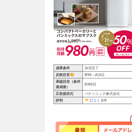
成果条件
決済完了
反映目安
即時～約3日
承認目安（条件
約90日
達成後）
広告提供元
パナソニック株式会社
評判
口コミ
0件