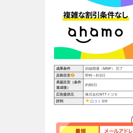
成果条件
回線開通（MNP） 完了
反映目安
即時～約3日
承認目安（条件
約90日
達成後）
広告提供元
株式会社NTTドコモ
評判
口コミ
0件