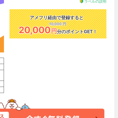
ラベルの説明
アメフリ経由で登録すると
10,000
円
20,000
円
分のポイントGET！