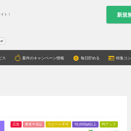
新規
サイト！
al
ビス
案件のキャンペーン情報
毎日貯める
特集コ
広告
審査中保証
リピート不可
10,000pt以上
Ptアップ