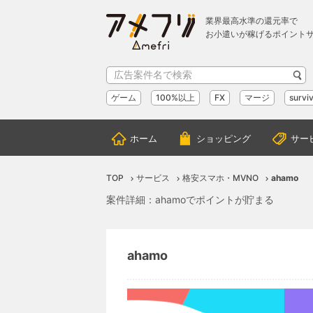
業界最高水準の還元率で
お小遣いが稼げるポイント
ゲーム
100%以上
FX
マージ
surviv
ホーム
ショッピング
サー
TOP
サービス
格安スマホ・MVNO
ahamo
案件詳細：ahamoでポイントが貯まる
ahamo