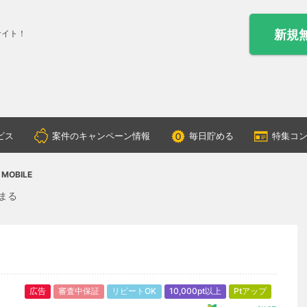
新規
サイト！
ビス
案件のキャンペーン情報
毎日貯める
特集コ
 MOBILE
貯まる
広告
審査中保証
リピートOK
10,000pt以上
Ptアップ