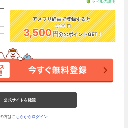
ラベルの説明
アメフリ経由で登録すると
2,200
円
3,500
円
分のポイントGET！
公式サイトを確認
の方は
こちらからログイン