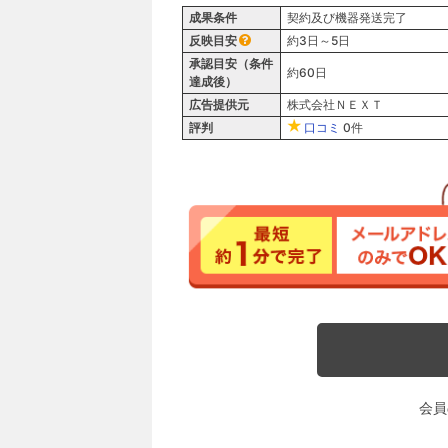
成果条件
契約及び機器発送完了
反映目安
約3日～5日
承認目安（条件
約60日
達成後）
広告提供元
株式会社ＮＥＸＴ
評判
口コミ
0件
会員