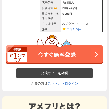
成果条件
商品購入
反映目安
即時～約3日
承認目安（条
約30日
件達成後）
広告提供元
株式会社ＳＯＬＩＡ
評判
口コミ
0件
公式サイトを確認
会員の方は
こちらからログイン