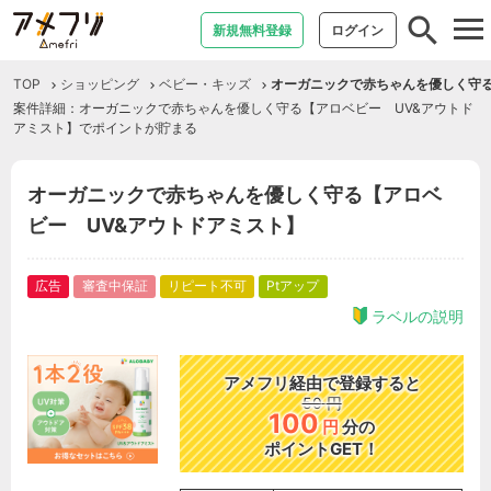
tog
新規無料登録
ログイン
nav
TOP
ショッピング
ベビー・キッズ
オーガニックで赤ちゃんを優しく守る
案件詳細：オーガニックで赤ちゃんを優しく守る【アロベビー UV&アウトド
アミスト】でポイントが貯まる
オーガニックで赤ちゃんを優しく守る【アロベ
ビー UV&アウトドアミスト】
広告
審査中保証
リピート不可
Ptアップ
ラベルの説明
アメフリ経由で登録すると
50
円
100
円
分の
ポイントGET！