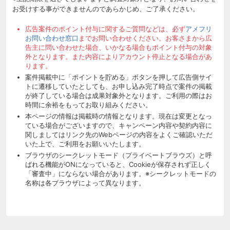
お受けする事ができませんのであらかじめ、ご了承ください。
広告案件のポイント付与に関するご質問などは、必ず
アメフリ
お問い合わせ窓口
までお問い合わせください。お客さまから広
告主に問い合わせた場合、いかなる場合もポイント付与の対象
外となります。また内容によりアカウント停止となる場合があ
ります。
案件掲載中に「ポイントを貯める」ボタンを押して広告側サイ
トに遷移していたとしても、お申し込み完了時点で案件の掲載
が終了している場合は成果対象外となります。ご利用の際はお
時間に余裕をもってお取り組みください。
本ページの情報は掲載時の情報となります。現在は変更となっ
ている場合がございますので、キャンペーン内容や契約内容に
関しましてはリンク先のWebページの内容をよくご確認いただ
いた上で、ご利用をお願いいたします。
ブラウザのシークレットモード（プライベートブラウズ）と呼
ばれる機能がONになっていると、Cookieが保存されず正しく
「審査中」にならない場合があります。※シークレットモードの
名称は各ブラウザによって異なります。