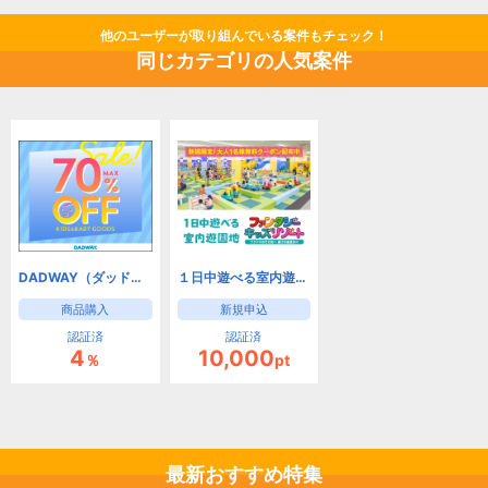
他のユーザーが取り組んでいる案件もチェック！
同じカテゴリの人気案件
DADWAY（ダッドウェイオンラインストア）
１日中遊べる室内遊園地 ファンタジーキッズリゾート
商品購入
新規申込
認証済
認証済
4
10,000
％
pt
最新おすすめ特集