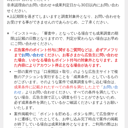
非承認理由のお問い合わせ→成果判定日から30日以内にお問い合わ
せください。
※上記期限を過ぎてしまいますと調査対象外となり、お問い合わせを
お受けする事ができませんのであらかじめ、ご了承ください。
「インストール」「審査中」となっている場合でも成果調査の期
限は記載の日数となりますので、判定が変わらない場合はお早め
にご問い合わせください。
広告案件のポイント付与に関するご質問などは、必ずアメフリ
まで
お問い合わせ
ください。お客さまから広告主に問い合わせ
た場合、いかなる場合もポイント付与の対象外となります。ま
た内容によりアカウント停止となる場合があります。
一部の案件では「口座開設＋取引」のような広告主サイトで複
数のアクションを実行することを「成果条件」としているもの
がございます。そのような案件で成果調査を申し込む場合は、
成果条件に記載されたすべての条件を満たした上で
「
お問い合
わせ
」よりお問い合わせください。すべての条件を満たしてい
ない場合、広告主側で正しい調査を行うことができないため、
必ず成果条件を満たしているかご確認くださいますようお願い
いたします。
案件掲載中に「ポイントを貯める」ボタンを押して広告側サイ
トに遷移していたとしても、お申し込み完了時点で案件の掲載
が終了している場合は成果対象外となります。ご利用の際はお