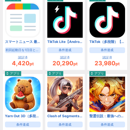
スマートニュース 最新ニュースや天気・天気予報、クーポンも（初回起動日を1日目として8日目の起動）【Android】
TikTok Lite【Android】
TikTok（多段階）【Android】
初回起動日を1日目として8日目の起動
条件達成
条件達成
認証済
認証済
認証済
4,420
20,290
23,980
pt
pt
pt
アプリ
アプリ
アプリ
Yarn Out 3D（多段階）【Android】
Clash of Segments【Android】
聖霊伝説：最強への道【Android】
条件達成
条件達成
条件達成