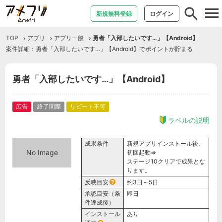
tog
新規無料登録
ログイン
nav
TOP
アプリ
アプリ一般
勇者「入部したいです…」【Android】
案件詳細：勇者「入部したいです…」【Android】でポイントが貯まる
勇者「入部したいです…」【Android】
広告
終了間際
リピート不可
ラベルの説明
成果条件
新規アプリインストール後、
No Image
初回起動⇒
ステージ10クリアで成果とな
ります。
反映目安
約3日～5日
承認目安（条
即日
件達成後）
インストール
あり