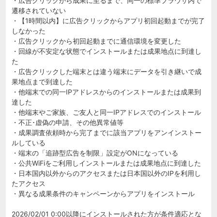
・広告クリックから成果に至るまで、同一の標準ブラウザ内で
遷移されていない
・【1時間以内】に広告クリックからアプリ初回起動までが完了
しなかった
・広告クリックから初回起動までに通信環境を変更した
・回線が不安定な状態でインストールまたは成果地点に到達し
た
・広告クリックした端末とは違う端末にデータを引き継いで成
果地点まで到達した
・他端末での同一IPアドレスからのインストールまたは成果到
達した
・他端末やご家族、ご友人と同一IPアドレスでのインストール
・不正･虚偽の申請、その他異常値等
・成果調査依頼時から完了までに該当アプリをアンインストー
ルしている
・端末の「追跡型広告を制限」設定がONになっている
・公共WiFiをご利用しインストールまたは成果地点に到達した
・日本国内以外からのアクセスまたは日本国以外のIPを利用し
たアクセス
・異なる成果条件のキャンペーンからアプリをインストール
2026/02/01 0:00以降にインストールされた方が条件適応とな