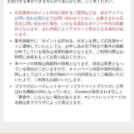
お受けする事ができませんのであらかじめ、ご了承ください。
広告案件のポイント付与に関するご質問などは、必ず
アメフリ
お問い合わせ窓口
までお問い合わせください。お客さまから広
告主に問い合わせた場合、いかなる場合もポイント付与の対象
外となります。また内容によりアカウント停止となる場合があ
ります。
案件掲載中に「ポイントを貯める」ボタンを押して広告側サイ
トに遷移していたとしても、お申し込み完了時点で案件の掲載
が終了している場合は成果対象外となります。ご利用の際はお
時間に余裕をもってお取り組みください。
本ページの情報は掲載時の情報となります。現在は変更となっ
ている場合がございますので、キャンペーン内容や契約内容に
関しましてはリンク先のWebページの内容をよくご確認いただ
いた上で、ご利用をお願いいたします。
ブラウザのシークレットモード（プライベートブラウズ）と呼
ばれる機能がONになっていると、Cookieが保存されず正しく
「審査中」にならない場合があります。※シークレットモードの
名称は各ブラウザによって異なります。