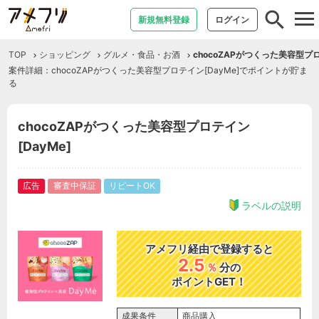
tog
新規無料登録
ログイン
nav
TOP
ショッピング
グルメ・食品・お酒
chocoZAPがつくった美容型プロ
案件詳細：chocoZAPがつくった美容型プロテイン[DayMe]でポイントが貯ま
る
chocoZAPがつくった美容型プロテイン
[DayMe]
広告
審査中保証
リピートOK
ラベルの説明
アメフリ経由で登録すると
2.5
％
分の
ポイントGET！
成果条件
商品購入