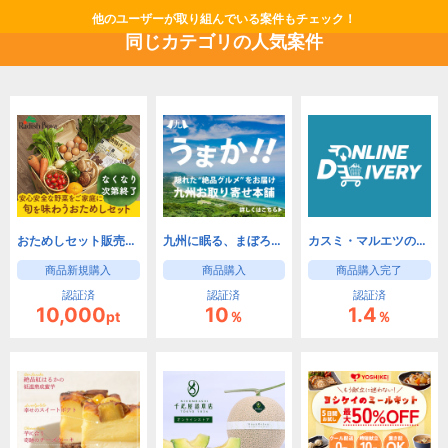
他のユーザーが取り組んでいる案件もチェック！
同じカテゴリの人気案件
おためしセット販売【らでぃっしゅぼーや】
九州に眠る、まぼろしのグルメ産直サイト。全品送料無料【九州お取り寄せ本舗】
カスミ・マルエツのネットスーパー オンラインデリバリー
商品新規購入
商品購入
商品購入完了
認証済
認証済
認証済
10,000
10
1.4
pt
％
％