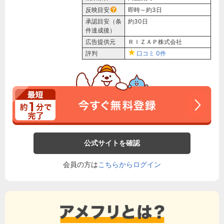
反映目安
即時～約3日
承認目安（条
約30日
件達成後）
広告提供元
ＲＩＺＡＰ株式会社
評判
口コミ
0件
公式サイトを確認
会員の方は
こちらからログイン