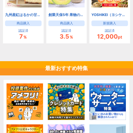
九州産紅はるかの甘い幸せをお届け 紅はるか焼き芋専門店 紅茶房
創業天保5年 果物の老舗『千疋屋総本店』公式ストア【果物や洋菓子のギフトセット】
YOSHIKEI（ヨシケイ）8つの選べるミールキットお試し5days
商品購入
商品購入
新規購入
認証済
認証済
認証済
7
3.5
12,000
％
％
pt
最新おすすめ特集