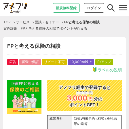
tog
新規無料登録
ログイン
nav
TOP
サービス
面談・セミナー
FPと考える保険の相談
案件詳細：FPと考える保険の相談でポイントが貯まる
FPと考える保険の相談
広告
審査中保証
リピート不可
10,000pt以上
Ptアップ
ラベルの説明
アメフリ経由で登録すると
2,000
円
3,000
円
分の
ポイントGET！
成果条件
新規WEB予約+相談+検討結
果の返答