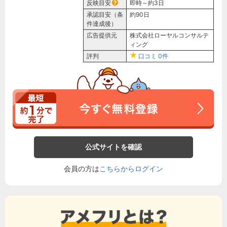
反映目安
即時～約3日
承認目安（条
約90日
件達成後）
広告提供元
株式会社ローヤルコンサルテ
ィング
評判
口コミ
0件
公式サイトを確認
会員の方は
こちらからログイン