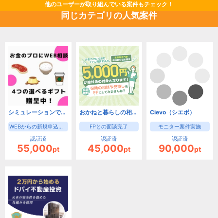
他のユーザーが取り組んでいる案件もチェック！
同じカテゴリの人気案件
シミュレーションで未来を見える化！【お金のみらいマップ】
おかねと暮らしの相談窓口
Cievo（シエボ）
WEBからの新規申込後、オンライン無料相談完了
FPとの面談完了
モニター案件実施
認証済
認証済
認証済
55,000
45,000
90,000
pt
pt
pt