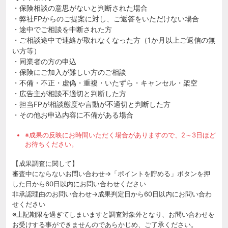
・保険相談の意思がないと判断された場合
・弊社FPからのご提案に対し、ご返答をいただけない場合
・途中でご相談を中断された方
・ご相談途中で連絡が取れなくなった方（1か月以上ご返信の無
い方等）
・同業者の方の申込
・保険にご加入が難しい方のご相談
・不備・不正・虚偽・重複・いたずら・キャンセル・架空
・広告主が相談不適切と判断した方
・担当FPが相談態度や言動が不適切と判断した方
・その他お申込内容に不備がある場合
※成果の反映にお時間いただく場合がありますので、2～3日ほど
お待ちください。
【成果調査に関して】
審査中にならないお問い合わせ→「ポイントを貯める」ボタンを押
した日から60日以内にお問い合わせください
非承認理由のお問い合わせ→成果判定日から60日以内にお問い合わ
せください
※上記期限を過ぎてしまいますと調査対象外となり、お問い合わせを
お受けする事ができませんのであらかじめ、ご了承ください。