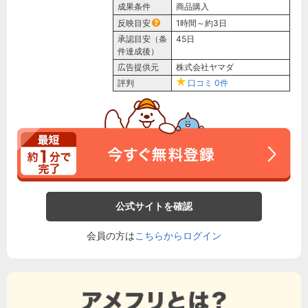
成果条件
商品購入
反映目安
1時間～約3日
承認目安（条
45日
件達成後）
広告提供元
株式会社ヤマダ
評判
口コミ
0件
公式サイトを確認
会員の方は
こちらからログイン