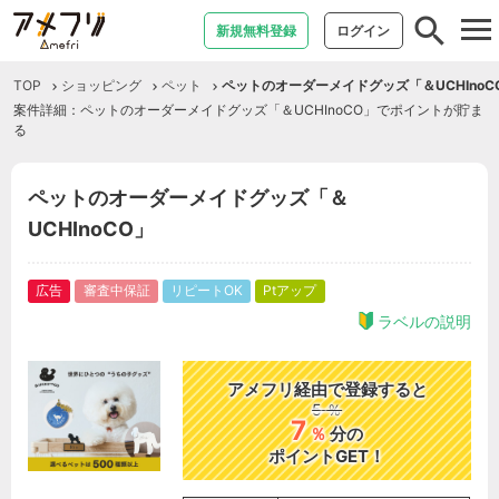
tog
新規無料登録
ログイン
nav
TOP
ショッピング
ペット
ペットのオーダーメイドグッズ「＆UCHInoC
案件詳細：ペットのオーダーメイドグッズ「＆UCHInoCO」でポイントが貯ま
る
ペットのオーダーメイドグッズ「＆
UCHInoCO」
広告
審査中保証
リピートOK
Ptアップ
ラベルの説明
アメフリ経由で登録すると
5
％
7
％
分の
ポイントGET！