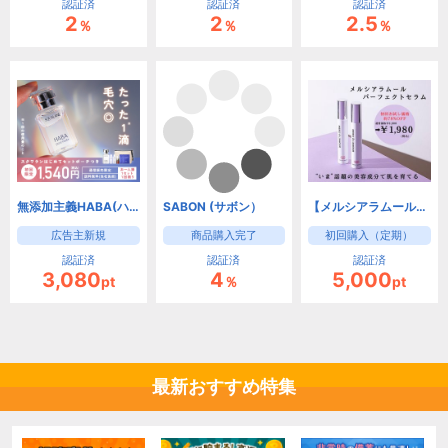
認証済
認証済
認証済
2
2
2.5
％
％
％
無添加主義HABA(ハーバー)の美容オイル【高品位「スクワラン」】
SABON (サボン）
【メルシアラムール】高濃度ヒト幹細胞培養液配合オールインワンセラム
広告主新規
商品購入完了
初回購入（定期）
認証済
認証済
認証済
3,080
4
5,000
pt
％
pt
最新おすすめ特集