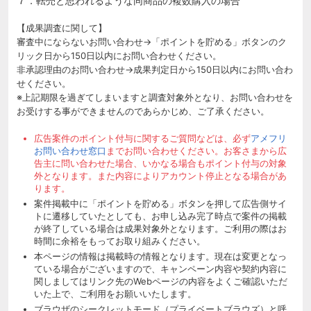
７．転売と思われるような同商品の複数購入の場合
【成果調査に関して】
審査中にならないお問い合わせ→「ポイントを貯める」ボタンのク
リック日から150日以内にお問い合わせください。
非承認理由のお問い合わせ→成果判定日から150日以内にお問い合わ
せください。
※上記期限を過ぎてしまいますと調査対象外となり、お問い合わせを
お受けする事ができませんのであらかじめ、ご了承ください。
広告案件のポイント付与に関するご質問などは、必ず
アメフリ
お問い合わせ窓口
までお問い合わせください。お客さまから広
告主に問い合わせた場合、いかなる場合もポイント付与の対象
外となります。また内容によりアカウント停止となる場合があ
ります。
案件掲載中に「ポイントを貯める」ボタンを押して広告側サイ
トに遷移していたとしても、お申し込み完了時点で案件の掲載
が終了している場合は成果対象外となります。ご利用の際はお
時間に余裕をもってお取り組みください。
本ページの情報は掲載時の情報となります。現在は変更となっ
ている場合がございますので、キャンペーン内容や契約内容に
関しましてはリンク先のWebページの内容をよくご確認いただ
いた上で、ご利用をお願いいたします。
ブラウザのシークレットモード（プライベートブラウズ）と呼