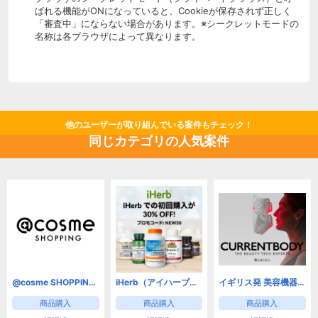
ばれる機能がONになっていると、Cookieが保存されず正しく
「審査中」にならない場合があります。※シークレットモードの
名称は各ブラウザによって異なります。
他のユーザーが取り組んでいる案件もチェック！
同じカテゴリの人気案件
@cosme SHOPPING（アットコスメショッピング） コスメ・コム
iHerb（アイハーブ）【新規・2回目以降リピートOK!】
イギリス発 美容機器のスペシャリスト CurrentBody | カレントボディ
商品購入
商品購入
商品購入