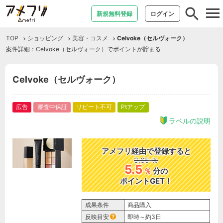
tog
新規無料登録
ログイン
nav
TOP
ショッピング
美容・コスメ
Celvoke（セルヴォーク）
案件詳細：Celvoke（セルヴォーク）でポイントが貯まる
Celvoke（セルヴォーク）
広告
審査中保証
リピート不可
Ptアップ
ラベルの説明
アメフリ経由で登録すると
3.65
％
5.5
％
分の
ポイントGET！
成果条件
商品購入
反映目安
即時～約3日