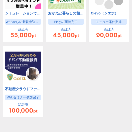
シミュレーションで未来を見える化！【お金のみらいマップ】
おかねと暮らしの相談窓口
Cievo（シエボ）
WEBからの新規申込後、オンライン無料相談完了
FPとの面談完了
モニター案件実施
認証済
認証済
認証済
55,000
45,000
90,000
pt
pt
pt
不動産クラウドファンディング「CAMEL」【Webセミナー参加のみ】
Webセミナー参加完了
認証済
100,000
pt