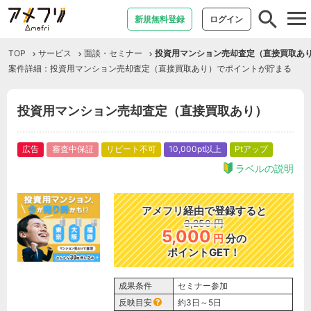
tog
新規無料登録
ログイン
nav
TOP
サービス
面談・セミナー
投資用マンション売却査定（直接買取あ
案件詳細：投資用マンション売却査定（直接買取あり）でポイントが貯まる
投資用マンション売却査定（直接買取あり）
広告
審査中保証
リピート不可
10,000pt以上
Ptアップ
ラベルの説明
アメフリ経由で登録すると
3,250
円
5,000
円
分の
ポイントGET！
成果条件
セミナー参加
反映目安
約3日～5日