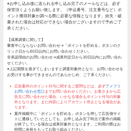
※お申し込み後に送られる申し込み完了のメールなどは、必ず
保管頂くようお願い致します。（申込番号、注文番号など）ポ
イント獲得対象か調べる際に必要な情報となります。紛失・破
棄された場合は対応ができない場合がございますので予めご了
承ください。
【成果調査に関して】
審査中にならないお問い合わせ→「ポイントを貯める」ボタンのク
リック日から60日以内にお問い合わせください。
非承認理由のお問い合わせ→成果判定日から30日以内にお問い合わ
せください。
※上記期限を過ぎてしまいますと調査対象外となり、お問い合わせを
お受けする事ができませんのであらかじめ、ご了承ください。
広告案件のポイント付与に関するご質問などは、必ず
アメフリ
お問い合わせ窓口
までお問い合わせください。お客さまから広
告主に問い合わせた場合、いかなる場合もポイント付与の対象
外となります。また内容によりアカウント停止となる場合があ
ります。
案件掲載中に「ポイントを貯める」ボタンを押して広告側サイ
トに遷移していたとしても、お申し込み完了時点で案件の掲載
が終了している場合は成果対象外となります。ご利用の際はお
時間に余裕をもってお取り組みください。