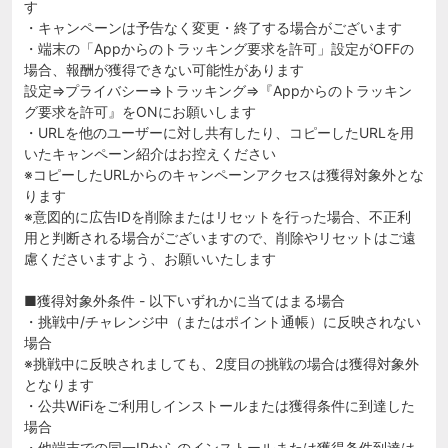
す
・キャンペーンは予告なく変更・終了する場合がございます
・端末の「Appからのトラッキング要求を許可」設定がOFFの
場合、報酬が獲得できない可能性があります
設定⇒プライバシー⇒トラッキング⇒『Appからのトラッキン
グ要求を許可』をONにお願いします
・URLを他のユーザーに対し共有したり、コピーしたURLを用
いたキャンペーン紹介はお控えください
※コピーしたURLからのキャンペーンアクセスは獲得対象外とな
ります
※意図的に広告IDを削除またはリセットを行った場合、不正利
用と判断される場合がございますので、削除やリセットはご遠
慮くださいますよう、お願いいたします
■獲得対象外条件 - 以下いずれかに当てはまる場合
・挑戦中/チャレンジ中（またはポイント通帳）に反映されない
場合
※挑戦中に反映されましても、2度目の挑戦の場合は獲得対象外
となります
・公共WiFiをご利用しインストールまたは獲得条件に到達した
場合
・他端末での同一IPからのインストールまたは獲得条件到達は