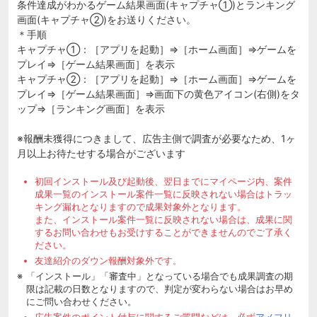
条件達成がわかるゲーム結果画面(キャプチャ①)とランキング
画面(キャプチャ②)をお送りください。
＊手順
キャプチャ①：［アプリを起動］⇒［ホーム画面］⇒ゲームを
プレイ⇒［ゲーム結果画面］を表示
キャプチャ②：［アプリを起動］⇒［ホーム画面］⇒ゲームを
プレイ⇒［ゲーム結果画面］⇒画面下の黄色アイコン(右側)をタ
ップ⇒［ランキング画面］を表示
※報酬未獲得につきまして、広告主側で調査が必要なため、1ヶ
月以上お待たせする場合がございます
初回インストール及び起動後、翌日までにマイページ内、案件
成果一覧のインストール案件一覧に反映されない場合はトラッ
キング漏れとなりますので成果対象外となります。
また、インストール案件一覧に反映されない場合は、成果に関
するお問い合わせもお受けすることができませんのでご了承く
ださい。
友達紹介のダウン報酬対象外です。
「インストール」「審査中」となっている場合でも成果調査の期
限は記載の日数となりますので、判定が変わらない場合はお早め
にご問い合わせください。
広告案件のポイント付与に関するご質問などは、必ず
アメフリ