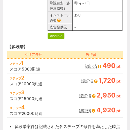
承認目安（条
即時～1日
件達成後）
インストール
あり
通知
広告提供元
-
Android
【多段階】
クリア条件
獲得pt
1
ステップ
490
認証済
pt
スコア5000到達
2
ステップ
1,720
認証済
pt
スコア10000到達
3
ステップ
2,950
認証済
pt
スコア15000到達
4
ステップ
4,920
認証済
pt
スコア20000到達
多段階案件は記載された各ステップの条件を満たした時点