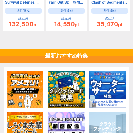
Survival Defense: Zombie【Android】
Yarn Out 3D（多段階）【Android】
Clash of Segments【Android】
条件達成
条件達成
条件達成
認証済
認証済
認証済
132,500
14,550
35,470
pt
pt
pt
最新おすすめ特集