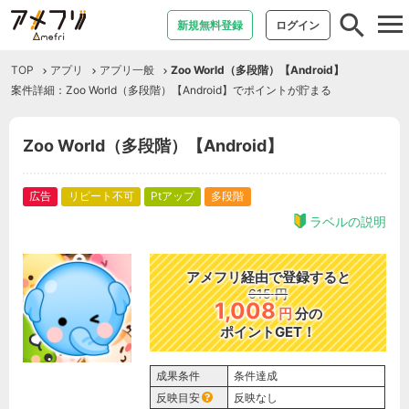
tog
新規無料登録
ログイン
nav
TOP
アプリ
アプリ一般
Zoo World（多段階）【Android】
案件詳細：Zoo World（多段階）【Android】でポイントが貯まる
Zoo World（多段階）【Android】
広告
リピート不可
Ptアップ
多段階
ラベルの説明
アメフリ経由で登録すると
615
円
1,008
円
分の
ポイントGET！
成果条件
条件達成
反映目安
反映なし