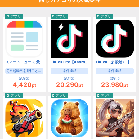
アプリ
アプリ
アプリ
スマートニュース 最新ニュースや天気・天気予報、クーポンも（初回起動日を1日目として8日目の起動）【Android】
TikTok Lite【Android】
TikTok（多段階）【Android】
初回起動日を1日目として8日目の起動
条件達成
条件達成
認証済
認証済
認証済
4,420
20,290
23,980
pt
pt
pt
アプリ
アプリ
アプリ