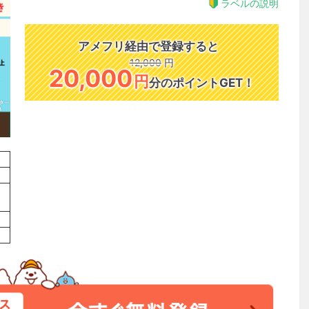
ラベルの説明
アメフリ経由で登録すると
12,000
円
20,000
円
分のポイントGET！