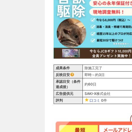
成果条件
除施工完了
反映目安
即時～約3日
承認目安（条件
約60日
達成後）
広告提供元
SAKI-X株式会社
評判
口コミ
0件