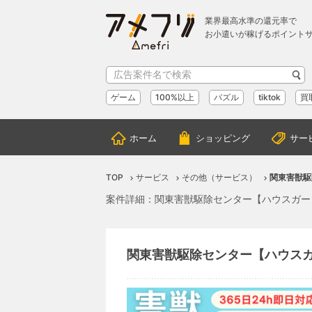
業界最高水準の還元率で
お小遣いが稼げるポイント
ゲーム
100%以上
パズル
tiktok
買
ホーム
ショッピング
サー
TOP
サービス
その他（サービス）
関東害獣駆
案件詳細：関東害獣駆除センター【ハウスガー
関東害獣駆除センター【ハウスガ