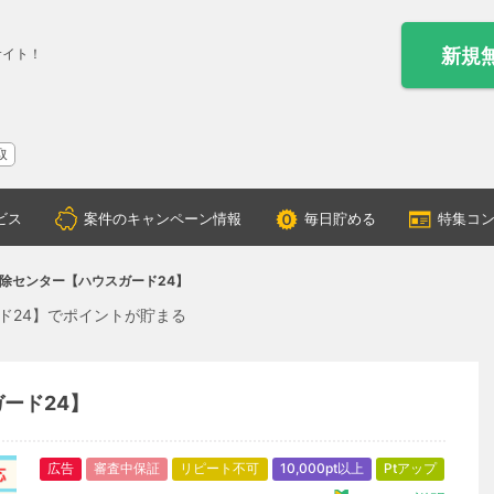
新規
サイト！
取
ビス
案件のキャンペーン情報
毎日貯める
特集コ
除センター【ハウスガード24】
ド24】でポイントが貯まる
ード24】
広告
審査中保証
リピート不可
10,000pt以上
Ptアップ