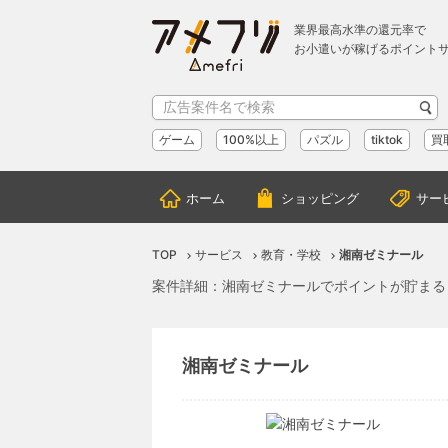
業界最高水準の還元率で
お小遣いが稼げるポイント
ゲーム
100%以上
パズル
tiktok
買
ホーム
ショッピング
サー
TOP
サービス
教育・学校
湘南ゼミナール
案件詳細：湘南ゼミナールでポイントが貯まる
湘南ゼミナール