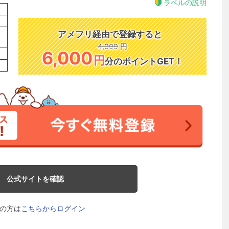
ラベルの説明
アメフリ経由で登録すると
4,000
円
6,000
円
分のポイントGET！
公式サイトを確認
の方は
こちらからログイン