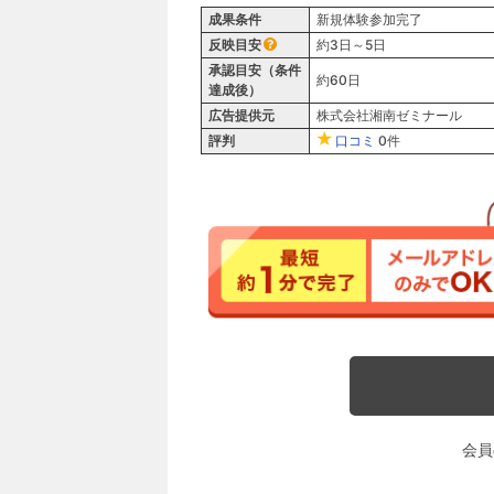
成果条件
新規体験参加完了
反映目安
約3日～5日
承認目安（条件
約60日
達成後）
広告提供元
株式会社湘南ゼミナール
評判
口コミ
0件
会員