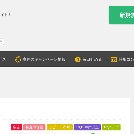
新規
サイト！
取
ビス
案件のキャンペーン情報
毎日貯める
特集コ
広告
審査中保証
リピート不可
10,000pt以上
Ptアップ