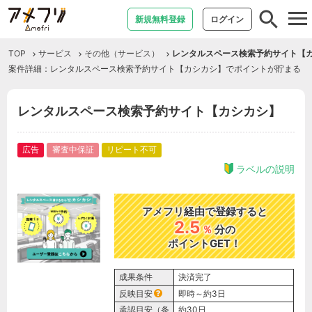
tog
新規無料登録
ログイン
nav
TOP
サービス
その他（サービス）
レンタルスペース検索予約サイト【
案件詳細：レンタルスペース検索予約サイト【カシカシ】でポイントが貯まる
レンタルスペース検索予約サイト【カシカシ】
広告
審査中保証
リピート不可
ラベルの説明
アメフリ経由で登録すると
2.5
％
分の
ポイントGET！
成果条件
決済完了
反映目安
即時～約3日
承認目安（条
約30日