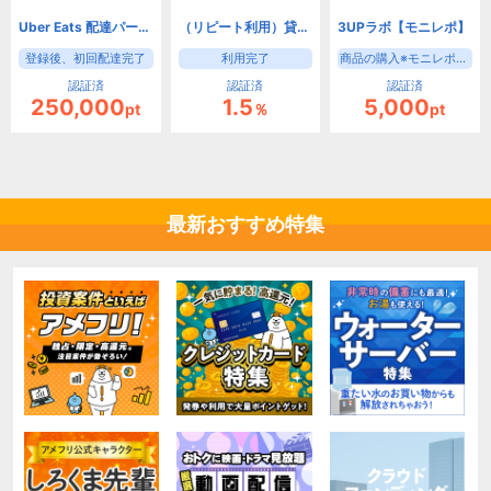
Uber Eats 配達パートナー募集
（リピート利用）貸し会議室・レンタルスペースの予約【インスタベース】
3UPラボ【モニレポ】
登録後、初回配達完了
利用完了
商品の購入※モニレポサービスへの参加後、指定商品の購入完了
認証済
認証済
認証済
250,000
1.5
5,000
pt
％
pt
最新おすすめ特集