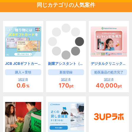
同じカテゴリの人気案件
JCB JCBギフトカード
副業アシスタント（LINE友達登録完了）
デジタルクリニックグループ「ピル」
購入＋受領
新規登録
処医薬品の処方完了
認証済
認証済
認証済
0.6
170
40,000
％
pt
pt