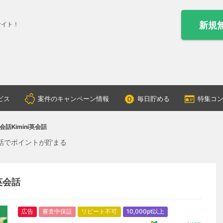
新規
サイト！
ビス
案件のキャンペーン情報
毎日貯める
特集コ
話Kimini英会話
会話でポイントが貯まる
英会話
広告
審査中保証
リピート不可
10,000pt以上