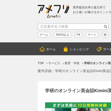
業界最高水準の還元率で
お小遣いが稼げるポイント
ゲーム
100%以上
FX
マージ
猫
ホーム
ショッピング
サー
TOP
サービス
教育・学校
学研のオンライン英会
案件詳細：学研のオンライン英会話Kimini英
学研のオンライン英会話Kimini