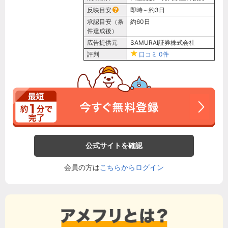
反映目安
即時～約3日
承認目安（条
約60日
件達成後）
広告提供元
SAMURAI証券株式会社
評判
口コミ
0件
公式サイトを確認
会員の方は
こちらからログイン