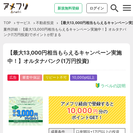
tog
新規無料登録
ログイン
nav
TOP
サービス
不動産投資
【最大13,000円相当もらえるキャンペーン実
案件詳細：【最大13,000円相当もらえるキャンペーン実施中！】オルタナバ
ンク(1万円投資)でポイントが貯まる
【最大13,000円相当もらえるキャンペーン実施
中！】オルタナバンク(1万円投資)
広告
審査中保証
リピート不可
10,000pt以上
ラベルの説明
アメフリ経由で登録すると
10,000
円
分の
ポイントGET！
成果条件
口座開設+1万円以上の投資