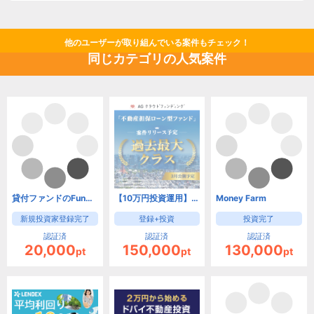
他のユーザーが取り組んでいる案件もチェック！
同じカテゴリの人気案件
貸付ファンドのFunds(ファンズ)【口座開設】
【10万円投資運用】AGクラウドファンディング
Money Farm
新規投資家登録完了
登録+投資
投資完了
認証済
認証済
認証済
20,000
150,000
130,000
pt
pt
pt