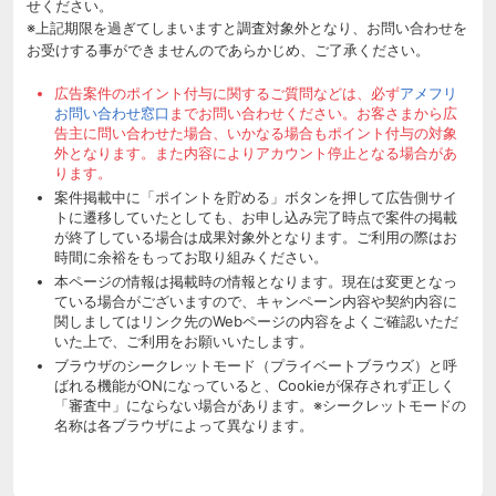
せください。
※上記期限を過ぎてしまいますと調査対象外となり、お問い合わせを
お受けする事ができませんのであらかじめ、ご了承ください。
広告案件のポイント付与に関するご質問などは、必ず
アメフリ
お問い合わせ窓口
までお問い合わせください。お客さまから広
告主に問い合わせた場合、いかなる場合もポイント付与の対象
外となります。また内容によりアカウント停止となる場合があ
ります。
案件掲載中に「ポイントを貯める」ボタンを押して広告側サイ
トに遷移していたとしても、お申し込み完了時点で案件の掲載
が終了している場合は成果対象外となります。ご利用の際はお
時間に余裕をもってお取り組みください。
本ページの情報は掲載時の情報となります。現在は変更となっ
ている場合がございますので、キャンペーン内容や契約内容に
関しましてはリンク先のWebページの内容をよくご確認いただ
いた上で、ご利用をお願いいたします。
ブラウザのシークレットモード（プライベートブラウズ）と呼
ばれる機能がONになっていると、Cookieが保存されず正しく
「審査中」にならない場合があります。※シークレットモードの
名称は各ブラウザによって異なります。