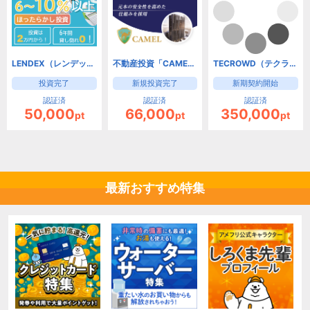
LENDEX（レンデックス）融資型クラウドファンディング
不動産投資「CAMEL」【2万円投資プログラム】
TECROWD（テクラウド）［100万円以上の投資］
投資完了
新規投資完了
新期契約開始
認証済
認証済
認証済
50,000
66,000
350,000
pt
pt
pt
最新おすすめ特集