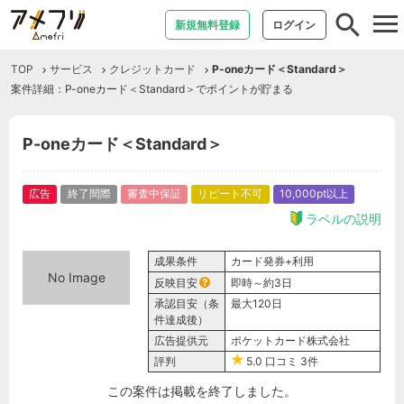
tog
新規無料登録
ログイン
nav
TOP
サービス
クレジットカード
P-oneカード＜Standard＞
案件詳細：P-oneカード＜Standard＞でポイントが貯まる
P-oneカード＜Standard＞
広告
終了間際
審査中保証
リピート不可
10,000pt以上
ラベルの説明
成果条件
カード発券+利用
No Image
反映目安
即時～約3日
承認目安（条
最大120日
件達成後）
広告提供元
ポケットカード株式会社
評判
5.0
口コミ
3件
この案件は掲載を終了しました。