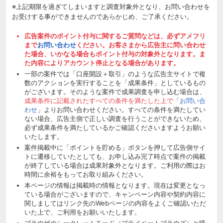
※上記期限を過ぎてしまいますと調査対象外となり、お問い合わせを
お受けする事ができませんのであらかじめ、ご了承ください。
広告案件のポイント付与に関するご質問などは、必ずアメフリ
まで
お問い合わせ
ください。お客さまから広告主に問い合わせ
た場合、いかなる場合もポイント付与の対象外となります。ま
た内容によりアカウント停止となる場合があります。
一部の案件では「口座開設＋取引」のような広告主サイトで複
数のアクションを実行することを「成果条件」としているもの
がございます。そのような案件で成果調査を申し込む場合は、
成果条件に記載されたすべての条件を満たした上で
「
お問い合
わせ
」よりお問い合わせください。すべての条件を満たしてい
ない場合、広告主側で正しい調査を行うことができないため、
必ず成果条件を満たしているかご確認くださいますようお願い
いたします。
案件掲載中に「ポイントを貯める」ボタンを押して広告側サイ
トに遷移していたとしても、お申し込み完了時点で案件の掲載
が終了している場合は成果対象外となります。ご利用の際はお
時間に余裕をもってお取り組みください。
本ページの情報は掲載時の情報となります。現在は変更となっ
ている場合がございますので、キャンペーン内容や契約内容に
関しましてはリンク先のWebページの内容をよくご確認いただ
いた上で、ご利用をお願いいたします。
ブラウザのシークレットモード（プライベートブラウズ）と呼