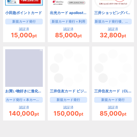
小田急ポイントカード
出光カード apollostation card（旧まいどプラスカード）
三井ショッピングパークカード《セゾン》（新規カード発行後、入会月の翌月末までに3000円(税込)の利用）【iOS・Android・PC】
新規カード発行
新規カード発行＋利用
新規カード発行後、入会月の翌月末までに3000円(税込)の利用
認証済
認証済
認証済
15,000
85,000
32,800
pt
pt
pt
お買い物好きに進化したゴールドカード！三井住友カード ゴールド（NL）（家族カード発行）
三井住友カード ビジネスオーナーズ（カード発行）
三井住友カード（CL）
カード発行＋本カード申込時家族カード申込で成果
新規カード発行
新規カード発行
認証済
認証済
認証済
140,000
150,000
85,000
pt
pt
pt