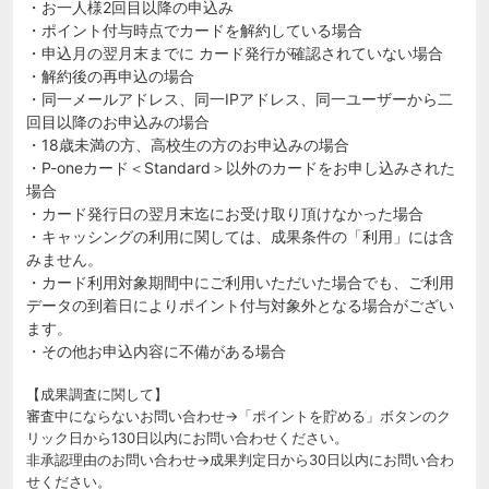
・お一人様2回目以降の申込み
・ポイント付与時点でカードを解約している場合
・申込月の翌月末までに カード発行が確認されていない場合
・解約後の再申込の場合
・同一メールアドレス、同一IPアドレス、同一ユーザーから二
回目以降のお申込みの場合
・18歳未満の方、高校生の方のお申込みの場合
・P-oneカード＜Standard＞以外のカードをお申し込みされた
場合
・カード発行日の翌月末迄にお受け取り頂けなかった場合
・キャッシングの利用に関しては、成果条件の「利用」には含
みません。
・カード利用対象期間中にご利用いただいた場合でも、ご利用
データの到着日によりポイント付与対象外となる場合がござい
ます。
・その他お申込内容に不備がある場合
【成果調査に関して】
審査中にならないお問い合わせ→「ポイントを貯める」ボタンのク
リック日から130日以内にお問い合わせください。
非承認理由のお問い合わせ→成果判定日から30日以内にお問い合わ
せください。