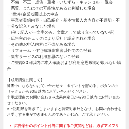
・不備・不正・虚偽・重複・いたずら・キャンセル・ 退会
・悪質、またはその可能性があると判断した場合
・1世帯(企業)2回以上の申込
・事業者登録内容・自己紹介・基本情報入力内容が不適切・不
十分な記入とみなした場合
(例：記入が一文字のみ、文章として成り立っていない等)
・広告主のチェックにより反社と認定された場合
・その他お申込内容に不備がある場合
・リフォーム・住宅領域事業者以外でのご登録
・集客サービスの利用意思のないご登録
・ご登録30日以内に本人確認および利用意思確認が取れない場
合
【成果調査に関して】
審査中にならないお問い合わせ→「ポイントを貯める」ボタンのク
リック日から90日以内にお問い合わせください。
非承認理由のお問い合わせ→成果判定日から90日以内にお問い合わ
せください。
※上記期限を過ぎてしまいますと調査対象外となり、お問い合わせを
お受けする事ができませんのであらかじめ、ご了承ください。
広告案件のポイント付与に関するご質問などは、必ずアメフリ