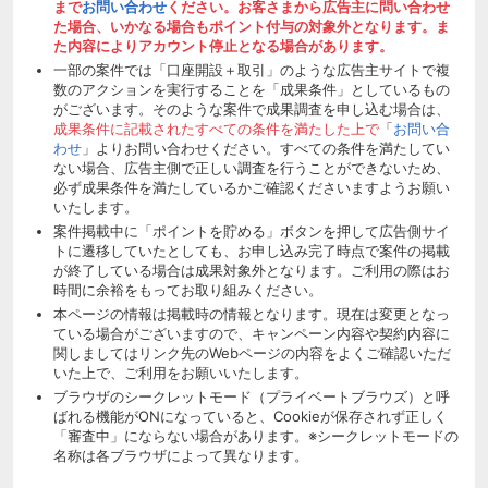
まで
お問い合わせ
ください。お客さまから広告主に問い合わせ
た場合、いかなる場合もポイント付与の対象外となります。ま
た内容によりアカウント停止となる場合があります。
一部の案件では「口座開設＋取引」のような広告主サイトで複
数のアクションを実行することを「成果条件」としているもの
がございます。そのような案件で成果調査を申し込む場合は、
成果条件に記載されたすべての条件を満たした上で
「
お問い合
わせ
」よりお問い合わせください。すべての条件を満たしてい
ない場合、広告主側で正しい調査を行うことができないため、
必ず成果条件を満たしているかご確認くださいますようお願い
いたします。
案件掲載中に「ポイントを貯める」ボタンを押して広告側サイ
トに遷移していたとしても、お申し込み完了時点で案件の掲載
が終了している場合は成果対象外となります。ご利用の際はお
時間に余裕をもってお取り組みください。
本ページの情報は掲載時の情報となります。現在は変更となっ
ている場合がございますので、キャンペーン内容や契約内容に
関しましてはリンク先のWebページの内容をよくご確認いただ
いた上で、ご利用をお願いいたします。
ブラウザのシークレットモード（プライベートブラウズ）と呼
ばれる機能がONになっていると、Cookieが保存されず正しく
「審査中」にならない場合があります。※シークレットモードの
名称は各ブラウザによって異なります。