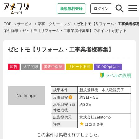
tog
新規無料登録
ログイン
nav
TOP
サービス
家事・クリーニング
ゼヒトモ【リフォーム・工事業者様
案件詳細：ゼヒトモ【リフォーム・工事業者様募集】でポイントが貯まる
ゼヒトモ【リフォーム・工事業者様募集】
広告
終了間際
審査中保証
リピート不可
10,000pt以上
ラベルの説明
成果条件
新規登録後、本人確認完了
No Image
反映目安
約3日～5日
承認目安（条
約30日
件達成後）
広告提供元
株式会社Zehitomo
評判
口コミ
0件
この案件は掲載を終了しました。