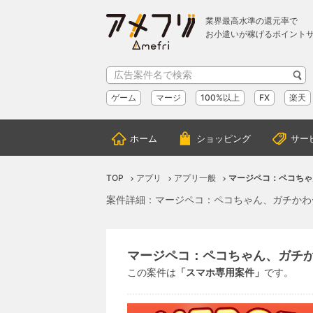
業界最高水準の還元率で
お小遣いが稼げるポイント
ゲーム
マージ
100%以上
FX
楽天
ホーム
ショッピング
サー
TOP
アプリ
アプリ一般
マージペコ：ペコちゃん
案件詳細：マージペコ：ペコちゃん、ガチかわ〜
マージペコ：ペコちゃん、ガチかわ
この案件は
「スマホ専用案件」
です。