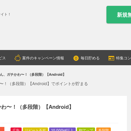
新規
サイト！
ビス
案件のキャンペーン情報
毎日貯める
特集コ
、ガチかわ〜！（多段階）【Android】
！（多段階）【Android】でポイントが貯まる
〜！（多段階）【Android】
広告
リピート不可
10,000pt以上
Ptアップ
多段階