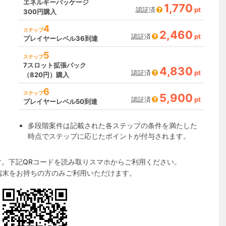
エネルギーパッケージ
1,770
認証済
pt
300円購入
4
ステップ
2,460
認証済
pt
プレイヤーレベル36到達
5
ステップ
7スロット拡張パック
4,830
認証済
pt
（820円）購入
6
ステップ
5,900
認証済
pt
プレイヤーレベル50到達
多段階案件は記載された各ステップの条件を満たした
時点でステップに応じたポイントが付与されます。
す。下記QRコードを読み取りスマホからご利用ください。
id端末をお持ちの方のみご利用いただけます。