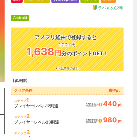
ラベルの説明
Android
アメフリ経由で登録すると
1,000
円
1,638
円
分のポイントGET！
※下記条件の合計
【多段階】
クリア条件
獲得pt
1
ステップ
440
認証済
pt
プレイヤーレベル12到達
2
ステップ
980
認証済
pt
プレイヤーレベル23到達
3
ステップ