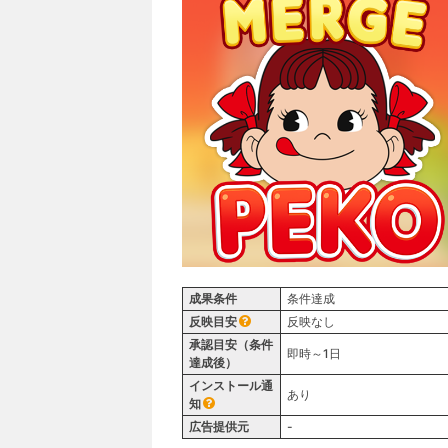
成果条件
条件達成
反映目安
反映なし
承認目安（条件
即時～1日
達成後）
インストール通
あり
知
広告提供元
-