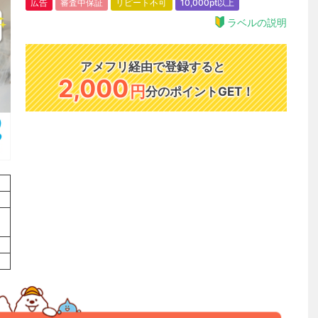
広告
審査中保証
リピート不可
10,000pt以上
ラベルの説明
アメフリ経由で登録すると
2,000
円
分のポイントGET！