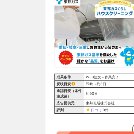
成果条件
WEB注文＋作業完了
反映目安
即時～約3日
承認目安（条件
約90日
達成後）
広告提供元
東邦瓦斯株式会社
評判
口コミ
0件