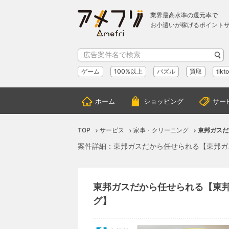
業界最高水準の還元率で
お小遣いが稼げるポイント
ゲーム
100%以上
パズル
買取
tikt
ホーム
ショッピング
サー
TOP
サービス
家事・クリーニング
東邦ガスだ
案件詳細：東邦ガスだから任せられる【東邦ガ
東邦ガスだから任せられる【東
グ】