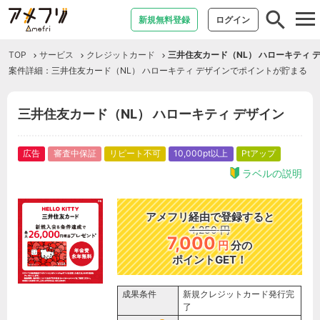
tog
新規無料登録
ログイン
nav
TOP
サービス
クレジットカード
三井住友カード（NL） ハローキティ 
案件詳細：三井住友カード（NL） ハローキティ デザインでポイントが貯まる
三井住友カード（NL） ハローキティ デザイン
広告
審査中保証
リピート不可
10,000pt以上
Ptアップ
ラベルの説明
アメフリ経由で登録すると
4,250
円
7,000
円
分の
ポイントGET！
成果条件
新規クレジットカード発行完
了