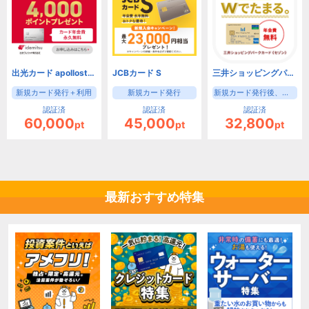
出光カード apollostation card（旧まいどプラスカード）
JCBカード S
三井ショッピングパークカード《セゾン》（新規カード発行後、入会月の翌月末までに3000円(税込)の利用）【iOS・Android・PC】
新規カード発行＋利用
新規カード発行
新規カード発行後、入会月の翌月末までに3000円(税込)の利用
認証済
認証済
認証済
60,000
45,000
32,800
pt
pt
pt
最新おすすめ特集