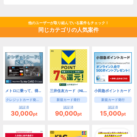
他のユーザーが取り組んでいる案件もチェック！
同じカテゴリの人気案件
メトロに乗って、得しよう♪Tokyo Metro To Me CARD Prime【東京メトロ】
三井住友カード（NL）
小田急ポイントカード
クレジットカード発券（ニコス）
新規カード発行
新規カード発行
認証済
認証済
認証済
30,000
90,000
15,000
pt
pt
pt