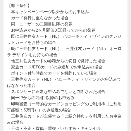
【却下条件】
・本キャンペーンページ以外からのお申込み
・カード発行に至らなかった場合
・同一ユーザーの二回目以降の発券
・お申込みから2ヶ月間(60日)経ってからの発券
・既に三井住友カード（NL） ハローキティ デザインのクレジ
ットカードをお持ちの場合
・既に三井住友カード（NL）、三井住友カード（NL） オーロ
ラ デザインをお持ちの場合
・他三井住友カードの券種からの切替で発行した場合
・家族カード/ETCカードのみ追加でお申込みの場合
・ポイント付与時点でカードを解約している場合
・三井住友カード（NL） ハローキティ デザインのお申込みで
はなかった場合
・スポンサーに正常な申込みでないと判断された場合
・同一IPからの2回目以降のお申込み
・即時審査（一時的なカードショッピングのご利用枠（ご利用
可能額：5万円））のみ通過の場合
・三井住友カードが主催する「ご紹介特典」を利用したお申込
みの場合
・不備・不正・虚偽・重複・いたずら・キャンセル