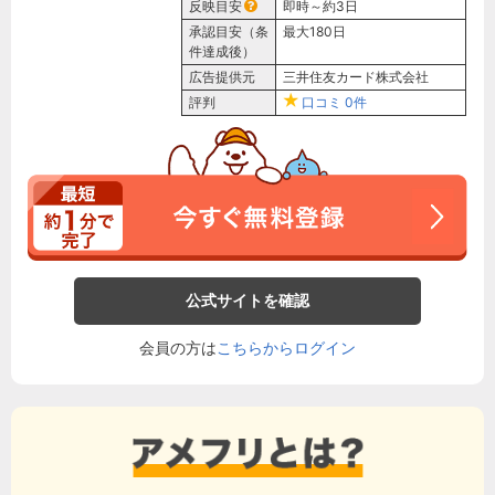
反映目安
即時～約3日
承認目安（条
最大180日
件達成後）
広告提供元
三井住友カード株式会社
評判
口コミ
0件
公式サイトを確認
会員の方は
こちらからログイン