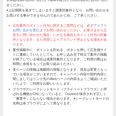
せください。
※上記期限を過ぎてしまいますと調査対象外となり、お問い合わせを
お受けする事ができませんのであらかじめ、ご了承ください。
広告案件のポイント付与に関するご質問などは、必ず
アメフリ
お問い合わせ窓口
までお問い合わせください。お客さまから広
告主に問い合わせた場合、いかなる場合もポイント付与の対象
外となります。また内容によりアカウント停止となる場合があ
ります。
案件掲載中に「ポイントを貯める」ボタンを押して広告側サイ
トに遷移していたとしても、お申し込み完了時点で案件の掲載
が終了している場合は成果対象外となります。ご利用の際はお
時間に余裕をもってお取り組みください。
本ページの情報は掲載時の情報となります。現在は変更となっ
ている場合がございますので、キャンペーン内容や契約内容に
関しましてはリンク先のWebページの内容をよくご確認いただ
いた上で、ご利用をお願いいたします。
ブラウザのシークレットモード（プライベートブラウズ）と呼
ばれる機能がONになっていると、Cookieが保存されず正しく
「審査中」にならない場合があります。※シークレットモードの
名称は各ブラウザによって異なります。