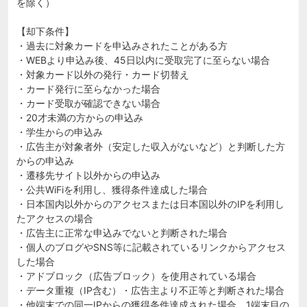
を除く）
【却下条件】
・過去に対象カードを申込みされたことがある方
・WEBより申込み後、45日以内に受取完了に至らない場合
・対象カード以外の発行・カード切替え
・カード発行に至らなかった場合
・カード受取が確認できない場合
・20才未満の方からの申込み
・学生からの申込み
・広告主が対象者外（安定した収入がないなど）と判断した方
からの申込み
・遷移先サイト以外からの申込み
・公共WiFiを利用し、獲得条件達成した場合
・日本国内以外からのアクセスまたは日本国以外のIPを利用し
たアクセスの場合
・広告主に正常な申込みでないと判断された場合
・個人のブログやSNS等に記載されているリンクからアクセス
した場合
・アドブロック（広告ブロック）を使用されている場合
・データ重複（IP含む）・広告主より不正等と判断された場合
・他端末での同一IPからの獲得条件達成された場合、1端末目の