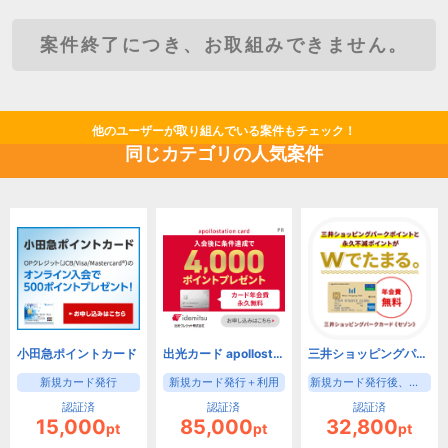
案件終了につき、お取組みできません。
他のユーザーが取り組んでいる案件もチェック！
同じカテゴリの人気案件
小田急ポイントカード
出光カード apollostation card（旧まいどプラスカード）
三井ショッピングパークカード《セゾン》（新規カード発行後、入会月の翌月末までに3000円(税込)の利用）【iOS・Android・PC】
新規カード発行
新規カード発行＋利用
新規カード発行後、入会月の翌月末までに3000円(税込)の利用
認証済
認証済
認証済
15,000
85,000
32,800
pt
pt
pt