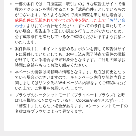
一部の案件では「口座開設＋取引」のような広告主サイトで複
数のアクションを実行することを「成果条件」としているもの
がございます。そのような案件で成果調査を申し込む場合は、
成果条件に記載されたすべての条件を満たした上で
「
お問い合
わせ
」よりお問い合わせください。すべての条件を満たしてい
ない場合、広告主側で正しい調査を行うことができないため、
必ず成果条件を満たしているかご確認くださいますようお願い
いたします。
案件掲載中に「ポイントを貯める」ボタンを押して広告側サイ
トに遷移していたとしても、お申し込み完了時点で案件の掲載
が終了している場合は成果対象外となります。ご利用の際はお
時間に余裕をもってお取り組みください。
本ページの情報は掲載時の情報となります。現在は変更となっ
ている場合がございますので、キャンペーン内容や契約内容に
関しましてはリンク先のWebページの内容をよくご確認いただ
いた上で、ご利用をお願いいたします。
ブラウザのシークレットモード（プライベートブラウズ）と呼
ばれる機能がONになっていると、Cookieが保存されず正しく
「審査中」にならない場合があります。※シークレットモードの
名称は各ブラウザによって異なります。