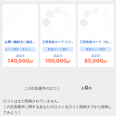
お買い物好きに進化したゴールドカード！三井住友カード ゴールド（NL）（家族カード発行）
三井住友カード ビジネスオーナーズ（カード発行）
三井住友カード（CL）
カード発行＋本カード申込時家族カード申込で成果
新規カード発行
新規カード発行
認証済
認証済
認証済
140,000
150,000
85,000
pt
pt
pt
0
この広告案件の口コミ
全
件
口コミはまだ投稿されていません。
この広告案件に関するあなたの口コミを口コミ投稿タブから投稿し
てみよう！