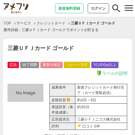
tog
新規無料登録
ログイン
nav
TOP
サービス
クレジットカード
三菱ＵＦＪカード ゴールド
案件詳細：三菱ＵＦＪカード ゴールドでポイントが貯まる
三菱ＵＦＪカード ゴールド
広告
終了間際
審査中保証
リピート不可
10,000pt以上
ラベルの説明
成果条件
新規クレジットカード発行完
No Image
了（カード受取必須）
反映目安
約3日～5日
承認目安（条
約30日
件達成後）
広告提供元
三菱ＵＦＪニコス株式会社
評判
口コミ
0件