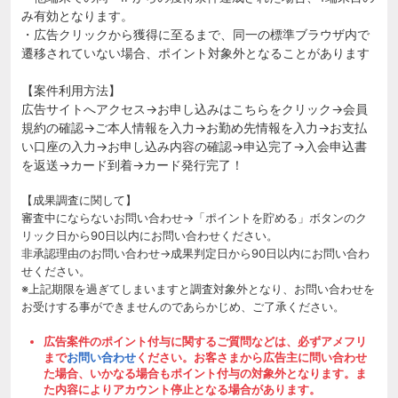
み有効となります。
・広告クリックから獲得に至るまで、同一の標準ブラウザ内で
遷移されていない場合、ポイント対象外となることがあります
【案件利用方法】
広告サイトへアクセス→お申し込みはこちらをクリック→会員
規約の確認→ご本人情報を入力→お勤め先情報を入力→お支払
い口座の入力→お申し込み内容の確認→申込完了→入会申込書
を返送→カード到着→カード発行完了！
【成果調査に関して】
審査中にならないお問い合わせ→「ポイントを貯める」ボタンのク
リック日から90日以内にお問い合わせください。
非承認理由のお問い合わせ→成果判定日から90日以内にお問い合わ
せください。
※上記期限を過ぎてしまいますと調査対象外となり、お問い合わせを
お受けする事ができませんのであらかじめ、ご了承ください。
広告案件のポイント付与に関するご質問などは、必ずアメフリ
まで
お問い合わせ
ください。お客さまから広告主に問い合わせ
た場合、いかなる場合もポイント付与の対象外となります。ま
た内容によりアカウント停止となる場合があります。