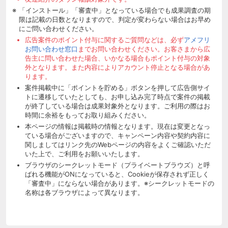
「インストール」「審査中」となっている場合でも成果調査の期
限は記載の日数となりますので、判定が変わらない場合はお早め
にご問い合わせください。
広告案件のポイント付与に関するご質問などは、必ず
アメフリ
お問い合わせ窓口
までお問い合わせください。お客さまから広
告主に問い合わせた場合、いかなる場合もポイント付与の対象
外となります。また内容によりアカウント停止となる場合があ
ります。
案件掲載中に「ポイントを貯める」ボタンを押して広告側サイ
トに遷移していたとしても、お申し込み完了時点で案件の掲載
が終了している場合は成果対象外となります。ご利用の際はお
時間に余裕をもってお取り組みください。
本ページの情報は掲載時の情報となります。現在は変更となっ
ている場合がございますので、キャンペーン内容や契約内容に
関しましてはリンク先のWebページの内容をよくご確認いただ
いた上で、ご利用をお願いいたします。
ブラウザのシークレットモード（プライベートブラウズ）と呼
ばれる機能がONになっていると、Cookieが保存されず正しく
「審査中」にならない場合があります。※シークレットモードの
名称は各ブラウザによって異なります。