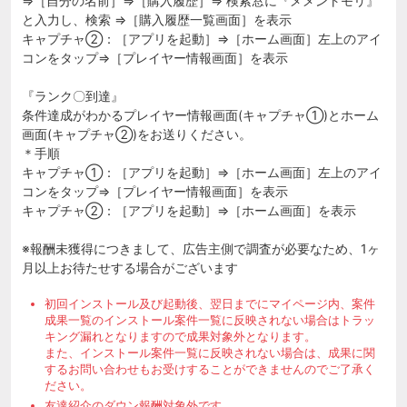
⇒［自分の名前］⇒［購入履歴］⇒ 検索窓に『メメントモリ』
と入力し、検索 ⇒［購入履歴一覧画面］を表示
キャプチャ②：［アプリを起動］⇒［ホーム画面］左上のアイ
コンをタップ⇒［プレイヤー情報画面］を表示
『ランク〇到達』
条件達成がわかるプレイヤー情報画面(キャプチャ①)とホーム
画面(キャプチャ②)をお送りください。
＊手順
キャプチャ①：［アプリを起動］⇒［ホーム画面］左上のアイ
コンをタップ⇒［プレイヤー情報画面］を表示
キャプチャ②：［アプリを起動］⇒［ホーム画面］を表示
※報酬未獲得につきまして、広告主側で調査が必要なため、1ヶ
月以上お待たせする場合がございます
初回インストール及び起動後、翌日までにマイページ内、案件
成果一覧のインストール案件一覧に反映されない場合はトラッ
キング漏れとなりますので成果対象外となります。
また、インストール案件一覧に反映されない場合は、成果に関
するお問い合わせもお受けすることができませんのでご了承く
ださい。
友達紹介のダウン報酬対象外です。