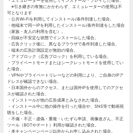
・エミュレーターを使用してインストール・プレイした場合。
※引き継ぎの有無にかかわらず、エミュレーターの使用は不
可となります
・公共Wi-Fiを利用してインストール/条件到達した場合。
・他端末で同一IPを利用したインストール/条件到達をした場合
（家族・友人の利用を含む）。
・回線が不安定な状態でインストールした場合。
・広告クリック後に、異なるブラウザで条件到達した場合。
・端末の広告計測設定が無効の場合。
・アドブロック（広告ブロック）を利用している場合。
・プライベートモードまたはシークレットモードを使用してい
た場合。
・VPNやプライベートリレーなどの利用により、ご自身のIPア
ドレスが確認できない場合。
・日本国外からのアクセス、または国外IPを使用してのアクセ
スが確認された場合。
・インストールが他の広告成果とみなされた場合。
・インストール中に他の操作を行った場合や、SNS等で動画視
聴をした場合。
・不備・不正・虚偽・重複・いたずら申請、画像改ざん、不正
ツール（BOTやチート）利用が確認された場合。
・本キャンペーンページ以外からお申し込みされた場合。