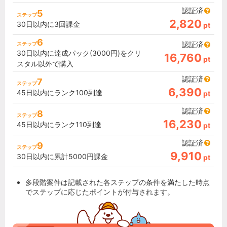
認証済
5
ステップ
2,820
30日以内に3回課金
pt
6
認証済
ステップ
30日以内に達成パック(3000円)をクリ
16,760
pt
スタル以外で購入
認証済
7
ステップ
6,390
45日以内にランク100到達
pt
認証済
8
ステップ
16,230
45日以内にランク110到達
pt
認証済
9
ステップ
9,910
30日以内に累計5000円課金
pt
多段階案件は記載された各ステップの条件を満たした時点
でステップに応じたポイントが付与されます。