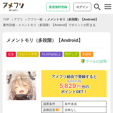
tog
新規無料登録
ログイン
nav
TOP
アプリ
アプリ一般
メメントモリ（多段階）【Android】
案件詳細：メメントモリ（多段階）【Android】でポイントが貯まる
メメントモリ（多段階）【Android】
広告
リピート不可
10,000pt以上
Ptアップ
多段階
ラベルの説明
アメフリ経由で登録すると
3,557
円
5,829
円
分の
ポイントGET！
成果条件
条件達成
反映目安
反映なし