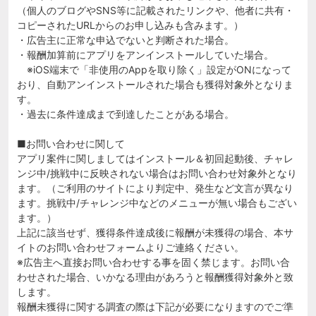
（個人のブログやSNS等に記載されたリンクや、他者に共有・
コピーされたURLからのお申し込みも含みます。）
・広告主に正常な申込でないと判断された場合。
・報酬加算前にアプリをアンインストールしていた場合。
※iOS端末で「非使用のAppを取り除く」設定がONになって
おり、自動アンインストールされた場合も獲得対象外となりま
す。
・過去に条件達成まで到達したことがある場合。
■お問い合わせに関して
アプリ案件に関しましてはインストール＆初回起動後、チャレ
ンジ中/挑戦中に反映されない場合はお問い合わせ対象外となり
ます。（ご利用のサイトにより判定中、発生など文言が異なり
ます。挑戦中/チャレンジ中などのメニューが無い場合もござい
ます。）
上記に該当せず、獲得条件達成後に報酬が未獲得の場合、本サ
イトのお問い合わせフォームよりご連絡ください。
※広告主へ直接お問い合わせする事を固く禁じます。お問い合
わせされた場合、いかなる理由があろうと報酬獲得対象外と致
します。
報酬未獲得に関する調査の際は下記が必要になりますのでご準