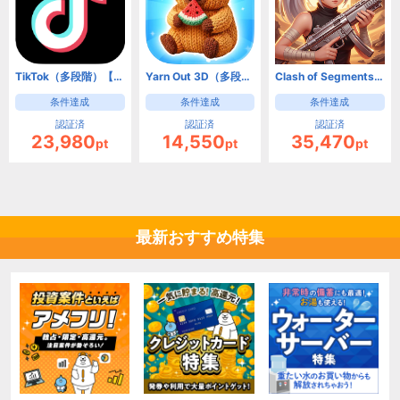
TikTok（多段階）【Android】
Yarn Out 3D（多段階）【Android】
Clash of Segments【Android】
条件達成
条件達成
条件達成
認証済
認証済
認証済
23,980
14,550
35,470
pt
pt
pt
最新おすすめ特集