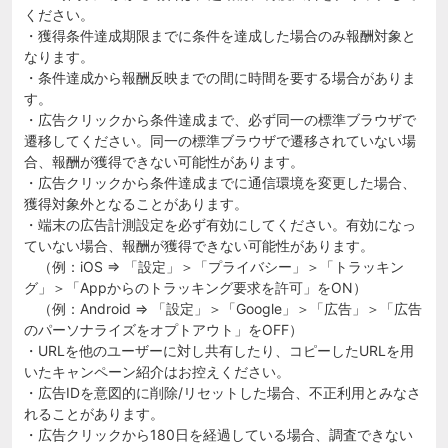
ください。
・獲得条件達成期限までに条件を達成した場合のみ報酬対象と
なります。
・条件達成から報酬反映までの間に時間を要する場合がありま
す。
・広告クリックから条件達成まで、必ず同一の標準ブラウザで
遷移してください。同一の標準ブラウザで遷移されていない場
合、報酬が獲得できない可能性があります。
・広告クリックから条件達成までに通信環境を変更した場合、
獲得対象外となることがあります。
・端末の広告計測設定を必ず有効にしてください。有効になっ
ていない場合、報酬が獲得できない可能性があります。
（例：iOS ⇒ 「設定」＞「プライバシー」＞「トラッキン
グ」＞「Appからのトラッキング要求を許可」をON）
（例：Android ⇒ 「設定」＞「Google」＞「広告」＞「広告
のパーソナライズをオプトアウト」をOFF）
・URLを他のユーザーに対し共有したり、コピーしたURLを用
いたキャンペーン紹介はお控えください。
・広告IDを意図的に削除/リセットした場合、不正利用とみなさ
れることがあります。
・広告クリックから180日を経過している場合、調査できない