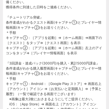
備ください。
獲得条件に到達した日時をご連絡ください。
『チュートリアル突破』
条件達成がわかるクエスト画面(キャプチャ①)とプレイヤー情
報画面(キャプチャ②)をお送りください。
＊手順
キャプチャ①：［アプリを起動］⇒［ホーム画面］⇒画面下の
［クエスト］をタップ⇒［クエスト画面］を表示
キャプチャ②：［アプリを起動］⇒［ホーム画面］左上のアイ
コンをタップ⇒［プレイヤー情報画面］を表示
『3回課金・達成パック(3000円)を購入・累計5000円課金』
条件達成がわかる購入履歴画面(キャプチャ①)とプレイヤー情
報画面(キャプチャ②)をお送りください。
＊手順
キャプチャ①：Android：［Google Play ストア］⇒ 画面右上
［アカウント］アイコン ⇒［お支払いと定期購入］⇒［予算と
履歴］（一覧で確認できる画面でございます）
※画像は最大2枚におさまるようにしてご提供ください。
iOS：［App Store］⇒ 画面右上［アカウント］アイコン