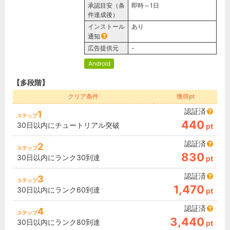
承認目安（条
即時～1日
件達成後）
インストール
あり
通知
広告提供元
-
Android
【多段階】
クリア条件
獲得pt
認証済
1
ステップ
440
30日以内にチュートリアル突破
pt
認証済
2
ステップ
830
30日以内にランク30到達
pt
認証済
3
ステップ
1,470
30日以内にランク60到達
pt
認証済
4
ステップ
3,440
30日以内にランク80到達
pt