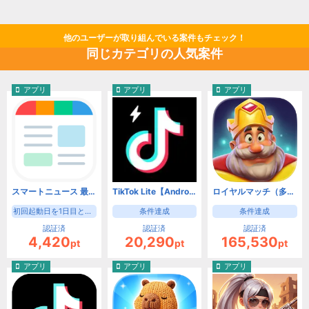
他のユーザーが取り組んでいる案件もチェック！
同じカテゴリの人気案件
アプリ
アプリ
アプリ
スマートニュース 最新ニュースや天気・天気予報、クーポンも（初回起動日を1日目として8日目の起動）【Android】
TikTok Lite【Android】
ロイヤルマッチ（多段階）【Android】
初回起動日を1日目として8日目の起動
条件達成
条件達成
認証済
認証済
認証済
4,420
20,290
165,530
pt
pt
pt
アプリ
アプリ
アプリ