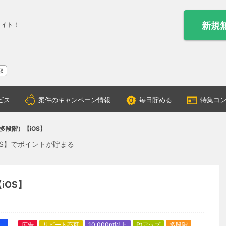
新規
サイト！
取
ビス
案件のキャンペーン情報
毎日貯める
特集コ
多段階）【iOS】
S】でポイントが貯まる
iOS】
広告
リピート不可
10,000pt以上
Ptアップ
多段階