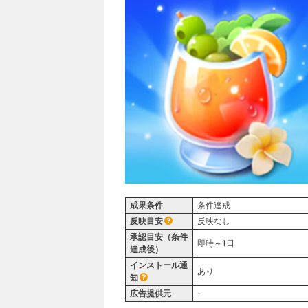
成果条件
条件達成
反映目安
反映なし
承認目安（条件
即時～1日
達成後）
インストール通
あり
知
広告提供元
-