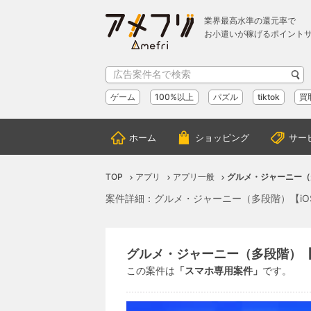
業界最高水準の還元率で
お小遣いが稼げるポイント
ゲーム
100%以上
パズル
tiktok
買
ホーム
ショッピング
サー
TOP
アプリ
アプリ一般
グルメ・ジャーニー（
案件詳細：グルメ・ジャーニー（多段階）【iO
グルメ・ジャーニー（多段階）【
この案件は
「スマホ専用案件」
です。