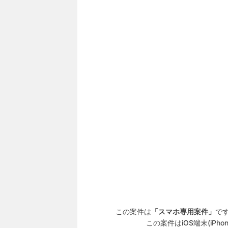
この案件は
「スマホ専用案件」
で
この案件はiOS端末(iPh