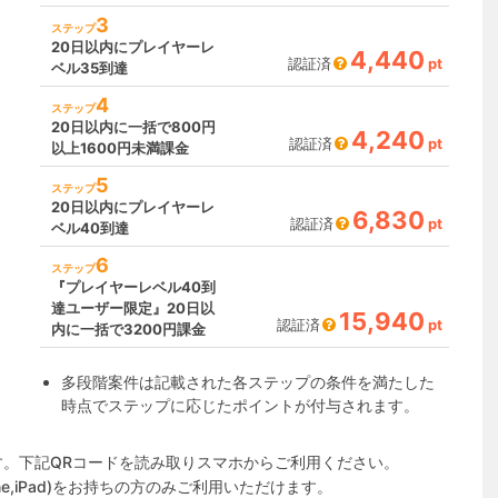
3
ステップ
20日以内にプレイヤーレ
4,440
認証済
pt
ベル35到達
4
ステップ
20日以内に一括で800円
4,240
認証済
pt
以上1600円未満課金
5
ステップ
20日以内にプレイヤーレ
6,830
認証済
pt
ベル40到達
6
ステップ
『プレイヤーレベル40到
達ユーザー限定』20日以
15,940
認証済
pt
内に一括で3200円課金
多段階案件は記載された各ステップの条件を満たした
時点でステップに応じたポイントが付与されます。
す。下記QRコードを読み取りスマホからご利用ください。
one,iPad)をお持ちの方のみご利用いただけます。