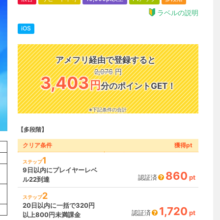
ラベルの説明
iOS
アメフリ経由で登録すると
2,076
円
3,403
円
分のポイントGET！
※下記条件の合計
【多段階】
クリア条件
獲得pt
1
ステップ
9日以内にプレイヤーレベ
860
認証済
pt
ル22到達
2
ステップ
20日以内に一括で320円
1,720
認証済
pt
以上800円未満課金