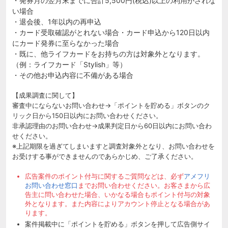
・発券月の翌月末までに合計5,500円(税込)以上の利用がされな
い場合
・退会後、1年以内の再申込
・カード受取確認がとれない場合・カード申込から120日以内
にカード発券に至らなかった場合
・既に、他ライフカードをお持ちの方は対象外となります。
（例：ライフカード「Stylish」等）
・その他お申込内容に不備がある場合
【成果調査に関して】
審査中にならないお問い合わせ→「ポイントを貯める」ボタンのク
リック日から150日以内にお問い合わせください。
非承認理由のお問い合わせ→成果判定日から60日以内にお問い合わ
せください。
※上記期限を過ぎてしまいますと調査対象外となり、お問い合わせを
お受けする事ができませんのであらかじめ、ご了承ください。
広告案件のポイント付与に関するご質問などは、必ず
アメフリ
お問い合わせ窓口
までお問い合わせください。お客さまから広
告主に問い合わせた場合、いかなる場合もポイント付与の対象
外となります。また内容によりアカウント停止となる場合があ
ります。
案件掲載中に「ポイントを貯める」ボタンを押して広告側サイ