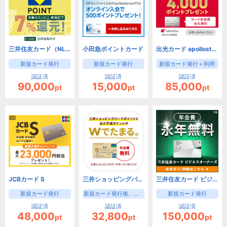
三井住友カード（NL）
小田急ポイントカード
出光カード apollostation card（旧まいどプラスカード）
新規カード発行
新規カード発行
新規カード発行＋利用
認証済
認証済
認証済
90,000
15,000
85,000
pt
pt
pt
JCBカード S
三井ショッピングパークカード《セゾン》（新規カード発行後、入会月の翌月末までに3000円(税込)の利用）【iOS・Android・PC】
三井住友カード ビジネスオーナーズ（カード発行）
新規カード発行
新規カード発行後、入会月の翌月末までに3000円(税込)の利用
新規カード発行
認証済
認証済
認証済
48,000
32,800
150,000
pt
pt
pt