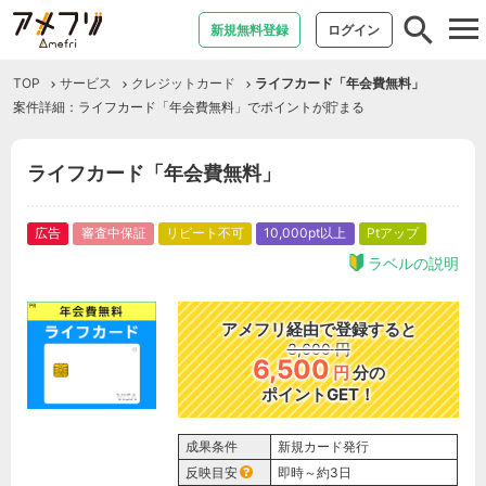
tog
新規無料登録
ログイン
nav
TOP
サービス
クレジットカード
ライフカード「年会費無料」
案件詳細：ライフカード「年会費無料」でポイントが貯まる
ライフカード「年会費無料」
広告
審査中保証
リピート不可
10,000pt以上
Ptアップ
ラベルの説明
アメフリ経由で登録すると
3,600
円
6,500
円
分の
ポイントGET！
成果条件
新規カード発行
反映目安
即時～約3日