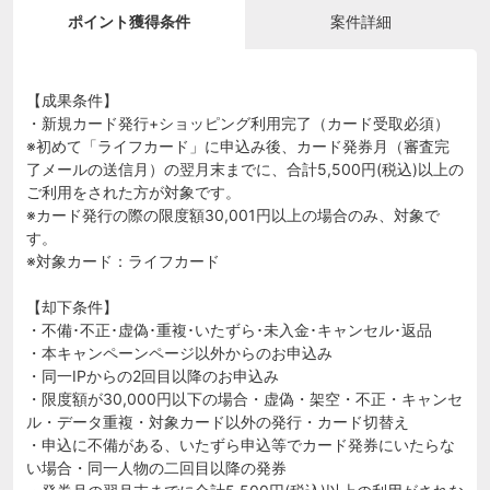
ポイント獲得条件
案件詳細
【成果条件】
・新規カード発行+ショッピング利用完了（カード受取必須）
※初めて「ライフカード」に申込み後、カード発券月（審査完
了メールの送信月）の翌月末までに、合計5,500円(税込)以上の
ご利用をされた方が対象です。
※カード発行の際の限度額30,001円以上の場合のみ、対象で
す。
※対象カード：ライフカード
【却下条件】
・不備･不正･虚偽･重複･いたずら･未入金･キャンセル･返品
・本キャンペーンページ以外からのお申込み
・同一IPからの2回目以降のお申込み
・限度額が30,000円以下の場合・虚偽・架空・不正・キャンセ
ル・データ重複・対象カード以外の発行・カード切替え
・申込に不備がある、いたずら申込等でカード発券にいたらな
い場合・同一人物の二回目以降の発券