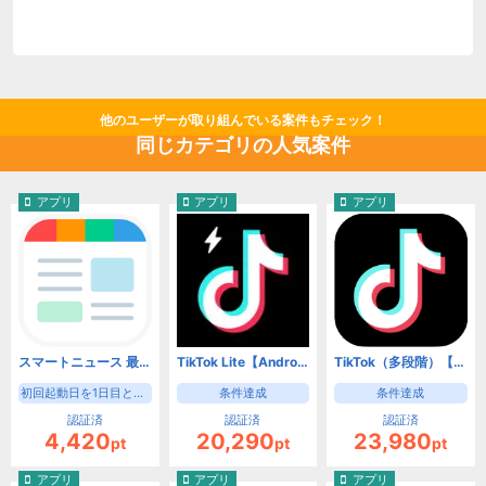
他のユーザーが取り組んでいる案件もチェック！
同じカテゴリの人気案件
アプリ
アプリ
アプリ
スマートニュース 最新ニュースや天気・天気予報、クーポンも（初回起動日を1日目として8日目の起動）【Android】
TikTok Lite【Android】
TikTok（多段階）【Android】
初回起動日を1日目として8日目の起動
条件達成
条件達成
認証済
認証済
認証済
4,420
20,290
23,980
pt
pt
pt
アプリ
アプリ
アプリ