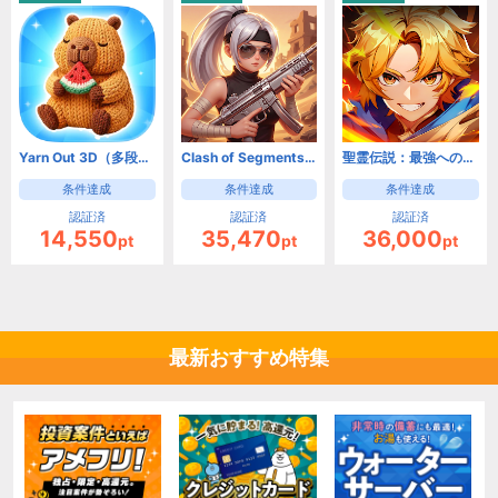
Yarn Out 3D（多段階）【Android】
Clash of Segments【Android】
聖霊伝説：最強への道【Android】
条件達成
条件達成
条件達成
認証済
認証済
認証済
14,550
35,470
36,000
pt
pt
pt
最新おすすめ特集