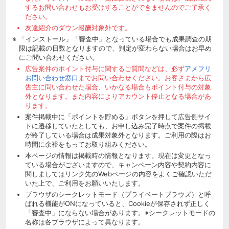
するお問い合わせもお受けすることができませんのでご了承く
ださい。
友達紹介のダウン報酬対象外です。
「インストール」「審査中」となっている場合でも成果調査の期
限は記載の日数となりますので、判定が変わらない場合はお早め
にご問い合わせください。
広告案件のポイント付与に関するご質問などは、必ず
アメフリ
お問い合わせ窓口
までお問い合わせください。お客さまから広
告主に問い合わせた場合、いかなる場合もポイント付与の対象
外となります。また内容によりアカウント停止となる場合があ
ります。
案件掲載中に「ポイントを貯める」ボタンを押して広告側サイ
トに遷移していたとしても、お申し込み完了時点で案件の掲載
が終了している場合は成果対象外となります。ご利用の際はお
時間に余裕をもってお取り組みください。
本ページの情報は掲載時の情報となります。現在は変更となっ
ている場合がございますので、キャンペーン内容や契約内容に
関しましてはリンク先のWebページの内容をよくご確認いただ
いた上で、ご利用をお願いいたします。
ブラウザのシークレットモード（プライベートブラウズ）と呼
ばれる機能がONになっていると、Cookieが保存されず正しく
「審査中」にならない場合があります。※シークレットモードの
名称は各ブラウザによって異なります。