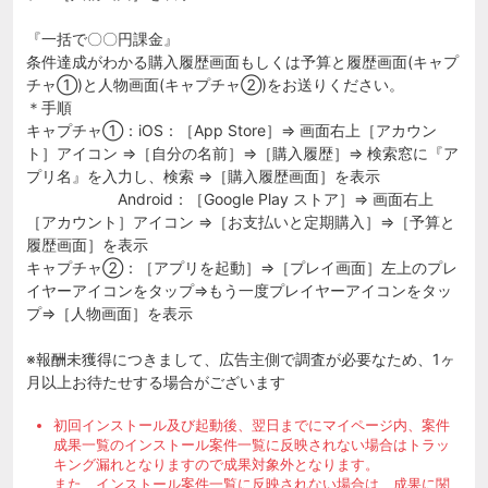
『一括で〇〇円課金』
条件達成がわかる購入履歴画面もしくは予算と履歴画面(キャプ
チャ①)と人物画面(キャプチャ②)をお送りください。
＊手順
キャプチャ①：iOS：［App Store］⇒ 画面右上［アカウン
ト］アイコン ⇒［自分の名前］⇒［購入履歴］⇒ 検索窓に『ア
プリ名』を入力し、検索 ⇒［購入履歴画面］を表示
Android：［Google Play ストア］⇒ 画面右上
［アカウント］アイコン ⇒［お支払いと定期購入］⇒［予算と
履歴画面］を表示
キャプチャ②：［アプリを起動］⇒［プレイ画面］左上のプレ
イヤーアイコンをタップ⇒もう一度プレイヤーアイコンをタッ
プ⇒［人物画面］を表示
※報酬未獲得につきまして、広告主側で調査が必要なため、1ヶ
月以上お待たせする場合がございます
初回インストール及び起動後、翌日までにマイページ内、案件
成果一覧のインストール案件一覧に反映されない場合はトラッ
キング漏れとなりますので成果対象外となります。
また、インストール案件一覧に反映されない場合は、成果に関