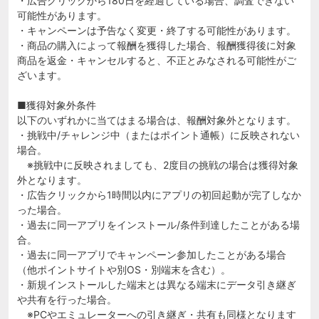
・広告クリックから180日を経過している場合、調査できない
可能性があります。
・キャンペーンは予告なく変更・終了する可能性があります。
・商品の購入によって報酬を獲得した場合、報酬獲得後に対象
商品を返金・キャンセルすると、不正とみなされる可能性がご
ざいます。
■獲得対象外条件
以下のいずれかに当てはまる場合は、報酬対象外となります。
・挑戦中/チャレンジ中（またはポイント通帳）に反映されない
場合。
※挑戦中に反映されましても、2度目の挑戦の場合は獲得対象
外となります。
・広告クリックから1時間以内にアプリの初回起動が完了しなか
った場合。
・過去に同一アプリをインストール/条件到達したことがある場
合。
・過去に同一アプリでキャンペーン参加したことがある場合
（他ポイントサイトや別OS・別端末を含む）。
・新規インストールした端末とは異なる端末にデータ引き継ぎ
や共有を行った場合。
※PCやエミュレーターへの引き継ぎ・共有も同様となります