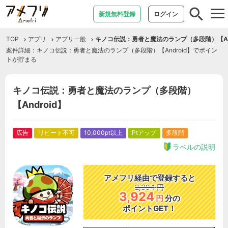
tog
新規無料登録
ログイン
nav
TOP
アプリ
アプリ一般
キノコ伝説：勇者と魔法のランプ（多段階）【And
案件詳細：キノコ伝説：勇者と魔法のランプ（多段階）【Android】でポイン
トが貯まる
キノコ伝説：勇者と魔法のランプ（多段階）
【Android】
広告
リピート不可
10,000pt以上
Ptアップ
多段階
ラベルの説明
アメフリ経由で登録すると
2,394
円
3,924
円
分の
ポイントGET！