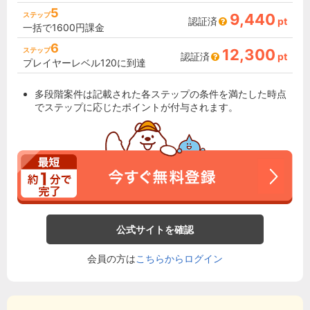
5
ステップ
9,440
認証済
pt
一括で1600円課金
6
ステップ
12,300
認証済
pt
プレイヤーレベル120に到達
多段階案件は記載された各ステップの条件を満たした時点
でステップに応じたポイントが付与されます。
公式サイトを確認
会員の方は
こちらからログイン