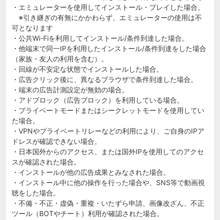
・エミュレーターを使用してインストール・プレイした場合。
※引き継ぎの有無にかかわらず、エミュレーターの使用は不
可となります
・公共Wi-Fiを利用してインストール/条件到達した場合。
・他端末で同一IPを利用したインストール/条件到達をした場合
（家族・友人の利用を含む）。
・回線が不安定な状態でインストールした場合。
・広告クリック後に、異なるブラウザで条件到達した場合。
・端末の広告計測設定が無効の場合。
・アドブロック（広告ブロック）を利用している場合。
・プライベートモードまたはシークレットモードを使用してい
た場合。
・VPNやプライベートリレーなどの利用により、ご自身のIPア
ドレスが確認できない場合。
・日本国外からのアクセス、または国外IPを使用してのアクセ
スが確認された場合。
・インストールが他の広告成果とみなされた場合。
・インストール中に他の操作を行った場合や、SNS等で動画視
聴をした場合。
・不備・不正・虚偽・重複・いたずら申請、画像改ざん、不正
ツール（BOTやチート）利用が確認された場合。