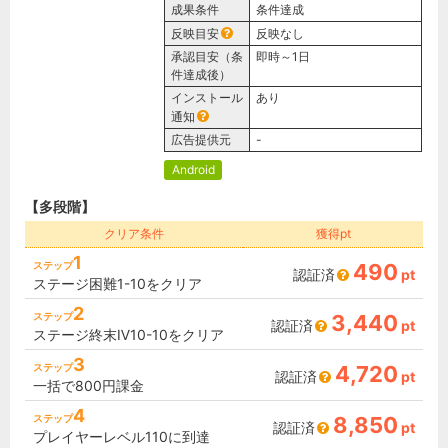
成果条件
条件達成
反映目安
反映なし
承認目安（条
即時～1日
件達成後）
インストール
あり
通知
広告提供元
-
Android
【多段階】
クリア条件
獲得pt
1
ステップ
490
認証済
pt
ステージ困難1-10をクリア
2
ステップ
3,440
認証済
pt
ステージ終末Ⅳ10-10をクリア
3
ステップ
4,720
認証済
pt
一括で800円課金
4
ステップ
8,850
認証済
pt
プレイヤーレベル110に到達