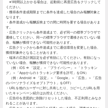
※1時間以上かかる場合は、起動前に再度広告をクリックして
ください。
・獲得条件達成期限までに条件を達成した場合のみ報酬対象と
なります。
・条件達成から報酬反映までの間に時間を要する場合がありま
す。
・広告クリックから条件達成まで、必ず同一の標準ブラウザで
遷移してください。同一の標準ブラウザで遷移されていない場
合、報酬が獲得できない可能性があります。
・広告クリックから条件達成までに通信環境を変更した場合、
獲得対象外となることがあります。
・端末の広告計測設定を必ず有効にしてください。有効になっ
ていない場合、報酬が獲得できない可能性があります。
（例：iOS ⇒ 「設定」＞「プライバシー」＞「トラッキン
グ」＞「Appからのトラッキング要求を許可」をON）
（例：Android ⇒ 「設定」＞「Google」＞「広告」＞「広告
のパーソナライズをオプトアウト」をOFF）
・URLを他のユーザーに対し共有したり、コピーしたURLを用
いたキャンペーン紹介はお控えください。
・広告IDを意図的に削除/リセットした場合、不正利用とみなさ
れることがあります。