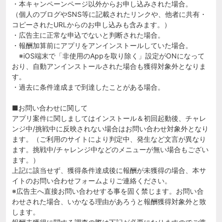
・本キャンペーンページ以外からお申し込みされた場合。
（個人のブログやSNS等に記載されたリンクや、他者に共有・
コピーされたURLからのお申し込みも含みます。）
・広告主に正常な申込でないと判断された場合。
・報酬加算前にアプリをアンインストールしていた場合。
※iOS端末で「非使用のAppを取り除く」設定がONになって
おり、自動アンインストールされた場合も獲得対象外となりま
す。
・過去に条件達成まで到達したことがある場合。
■お問い合わせに関して
アプリ案件に関しましてはインストール＆初回起動後、チャレ
ンジ中/挑戦中に反映されない場合はお問い合わせ対象外となり
ます。（ご利用のサイトにより判定中、発生など文言が異なり
ます。挑戦中/チャレンジ中などのメニューが無い場合もござい
ます。）
上記に該当せず、獲得条件達成後に報酬が未獲得の場合、本サ
イトのお問い合わせフォームよりご連絡ください。
※広告主へ直接お問い合わせする事を固く禁じます。お問い合
わせされた場合、いかなる理由があろうと報酬獲得対象外と致
します。