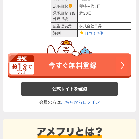
反映目安
即時～約3日
承認目安（条
約30日
件達成後）
広告提供元
株式会社日昇
評判
口コミ
0件
公式サイトを確認
会員の方は
こちらからログイン