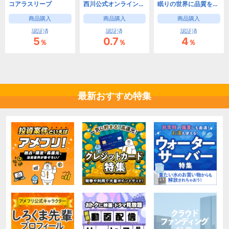
コアラスリープ
西川公式オンラインショップ
眠りの世界に品質を【エアウィーヴ公式オンラインストア】
商品購入
商品購入
商品購入
認証済
認証済
認証済
5
0.7
4
％
％
％
最新おすすめ特集