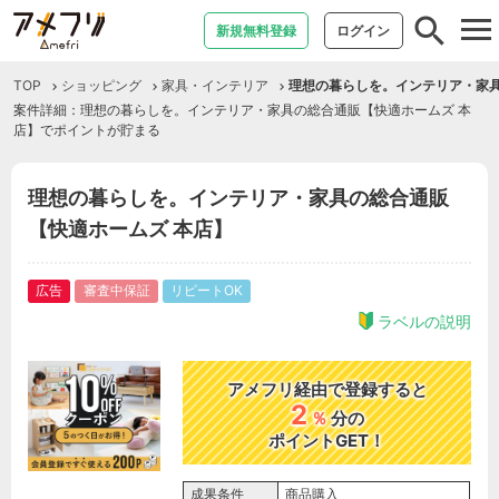
tog
新規無料登録
ログイン
nav
TOP
ショッピング
家具・インテリア
理想の暮らしを。インテリア・家具
案件詳細：理想の暮らしを。インテリア・家具の総合通販【快適ホームズ 本
店】でポイントが貯まる
理想の暮らしを。インテリア・家具の総合通販
【快適ホームズ 本店】
広告
審査中保証
リピートOK
ラベルの説明
アメフリ経由で登録すると
2
％
分の
ポイントGET！
成果条件
商品購入