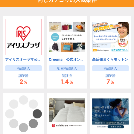
アイリスオーヤマ公式通販サイト【アイリスプラザ】
Creema 公式オンラインストア
高反発まくらモットン
商品購入
初回商品購入
商品購入
認証済
認証済
認証済
2
1.4
7
％
％
％